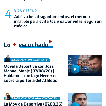
VIDA Y ESTILO
Adiós a los atragantamientos: el método
infalible para evitarlos y salvar vidas, según un
médico
+
Lo
escuchado
ONDA VASCA CON JOSÉ MANUEL MONJE
Movida Deportiva con José
52:11
Manuel Monje (07/08/26) |
Hablamos con Iago Herrerín
sobre la portería del Athletic
ONDA VASCA CON JUANJO LUSA Y SAMU VALCÁRCEL
La Movida Deportiva (07.08.26):