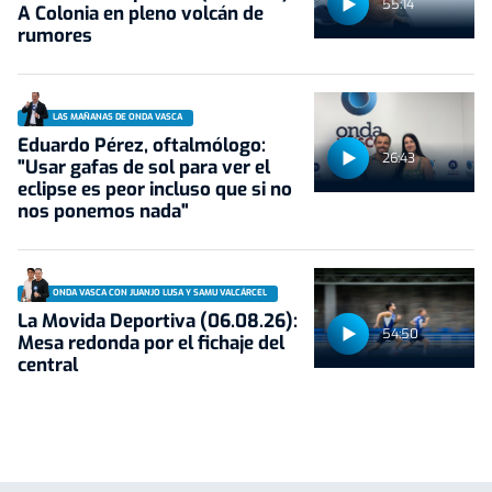
55:14
A Colonia en pleno volcán de
rumores
LAS MAÑANAS DE ONDA VASCA
Eduardo Pérez, oftalmólogo:
26:43
"Usar gafas de sol para ver el
eclipse es peor incluso que si no
nos ponemos nada"
ONDA VASCA CON JUANJO LUSA Y SAMU VALCÁRCEL
La Movida Deportiva (06.08.26):
54:50
Mesa redonda por el fichaje del
central