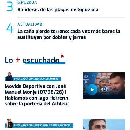
GIPUZKOA
Banderas de las playas de Gipuzkoa
ACTUALIDAD
La caña pierde terreno: cada vez más bares la
sustituyen por dobles y jarras
+
Lo
escuchado
ONDA VASCA CON JOSÉ MANUEL MONJE
Movida Deportiva con José
52:11
Manuel Monje (07/08/26) |
Hablamos con Iago Herrerín
sobre la portería del Athletic
ONDA VASCA CON JUANJO LUSA Y SAMU VALCÁRCEL