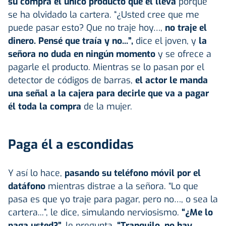
su compra el único producto que él lleva
porque
se ha olvidado la cartera. “¿Usted cree que me
puede pasar esto? Que no traje hoy…,
no traje el
dinero. Pensé que traía y no...”,
dice el joven, y
la
señora no duda en ningún momento
y se ofrece a
pagarle el producto. Mientras se lo pasan por el
detector de códigos de barras,
el actor le manda
una señal a la cajera para decirle que va a pagar
él toda la compra
de la mujer.
Paga él a escondidas
Y así lo hace,
pasando su teléfono móvil por el
datáfono
mientras distrae a la señora. “Lo que
pasa es que yo traje para pagar, pero no…, o sea la
cartera...”, le dice, simulando nerviosismo.
“¿Me lo
paga usted?”,
le pregunta.
“Tranquilo, no hay