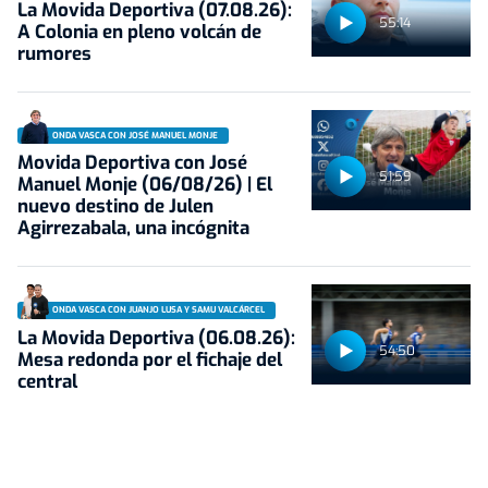
La Movida Deportiva (07.08.26):
55:14
A Colonia en pleno volcán de
rumores
ONDA VASCA CON JOSÉ MANUEL MONJE
Movida Deportiva con José
51:59
Manuel Monje (06/08/26) | El
nuevo destino de Julen
Agirrezabala, una incógnita
ONDA VASCA CON JUANJO LUSA Y SAMU VALCÁRCEL
La Movida Deportiva (06.08.26):
54:50
Mesa redonda por el fichaje del
central