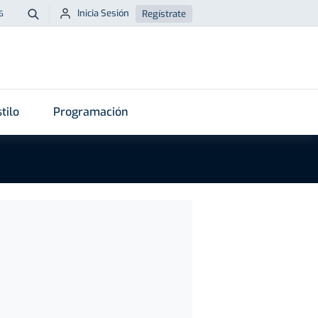
Inicia Sesión
Regístrate
6
Buscar
tilo
Programación