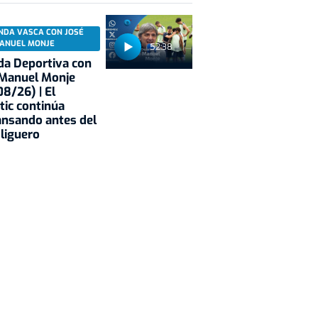
NDA VASCA CON JOSÉ
ANUEL MONJE
52:38
a Deportiva con
 Manuel Monje
8/26) | El
tic continúa
nsando antes del
 liguero