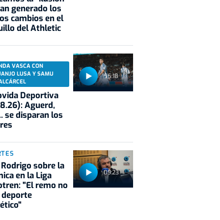
an generado los
os cambios en el
illo del Athletic
NDA VASCA CON
UANJO LUSA Y SAMU
55:18
ALCÁRCEL
vida Deportiva
8.26): Aguerd,
.. se disparan los
res
RTES
 Rodrigo sobre la
09:23
ica en la Liga
tren: "El remo no
 deporte
ético"