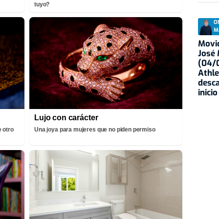
tuyo?
O
M
Movid
José
(04/0
Athle
desca
inicio
Lujo con carácter
 otro
Una joya para mujeres que no piden permiso