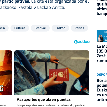
 participativas.
La cita está organizada por el
que h
azkaoko Ikastola y Lazkao Anitza.
últim
banqu
ncia
Cultura
Festival
Lazkao
Países
O
J
V
La Mo
(05.0
Zezé.
rumo
DEPO
Borja
polém
Eusko
es un
aritm
Pasaportes que abren puertas
¡Cómo
Los pasaportes más poderosos del mundo, ¿está el