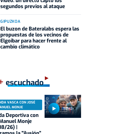
vídeo: un directo captó los
segundos previos al ataque
GIPUZKOA
El buzon de Bateralabs espera las
propuestas de los vecinos de
Elgoibar para hacer frente al
cambio climático
+
escuchado
NDA VASCA CON JOSÉ
ANUEL MONJE
52:42
a Deportiva con
 Manuel Monje
8/26) |
zamos la "ilusión"