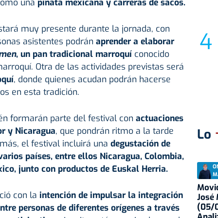
, como una
piñata mexicana y carreras de sacos.
tará muy presente durante la jornada, con
rsonas asistentes podrán
aprender a elaborar
men
, un pan tradicional marroquí
conocido
rroquí. Otra de las actividades previstas será
quí
, donde quienes acudan podrán hacerse
os en esta tradición.
én formarán parte del festival con
actuaciones
or y Nicaragua
, que pondrán ritmo a la tarde
Lo
ás, el festival incluirá una
degustación de
varios países, entre ellos Nicaragua, Colombia,
O
co, junto con productos de Euskal Herria.
M
Movid
ació con la
intención de impulsar la integración
José
(05/0
entre personas de diferentes orígenes a través
Anali