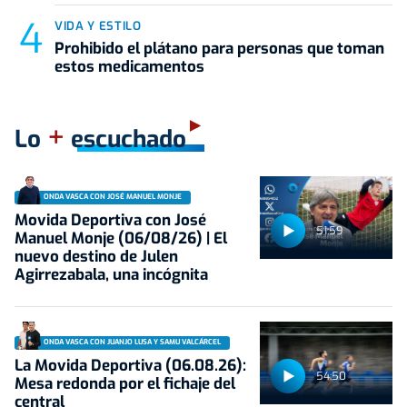
VIDA Y ESTILO
Prohibido el plátano para personas que toman
estos medicamentos
+
Lo
escuchado
ONDA VASCA CON JOSÉ MANUEL MONJE
Movida Deportiva con José
51:59
Manuel Monje (06/08/26) | El
nuevo destino de Julen
Agirrezabala, una incógnita
ONDA VASCA CON JUANJO LUSA Y SAMU VALCÁRCEL
La Movida Deportiva (06.08.26):
54:50
Mesa redonda por el fichaje del
central