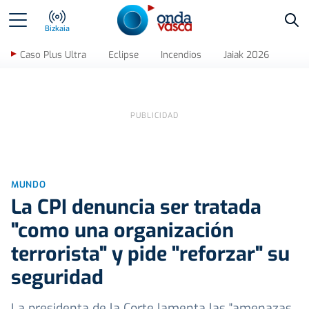
Bus
Bizkaia
Caso Plus Ultra
Eclipse
Incendios
Jaiak 2026
MUNDO
La CPI denuncia ser tratada
"como una organización
terrorista" y pide "reforzar" su
seguridad
La presidenta de la Corte lamenta las "amenazas