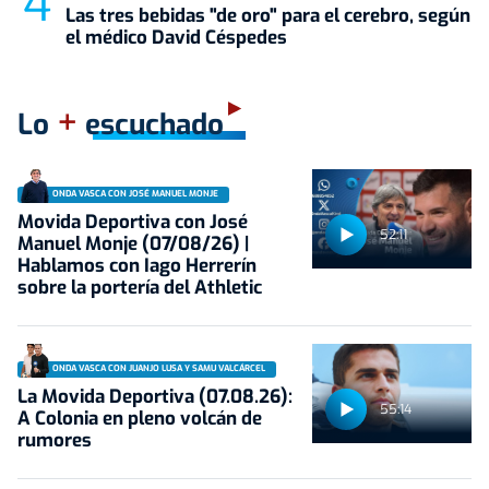
Las tres bebidas "de oro" para el cerebro, según
el médico David Céspedes
+
Lo
escuchado
ONDA VASCA CON JOSÉ MANUEL MONJE
Movida Deportiva con José
52:11
Manuel Monje (07/08/26) |
Hablamos con Iago Herrerín
sobre la portería del Athletic
ONDA VASCA CON JUANJO LUSA Y SAMU VALCÁRCEL
La Movida Deportiva (07.08.26):
55:14
A Colonia en pleno volcán de
rumores