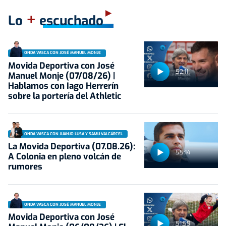
+
Lo
escuchado
ONDA VASCA CON JOSÉ MANUEL MONJE
Movida Deportiva con José
52:11
Manuel Monje (07/08/26) |
Hablamos con Iago Herrerín
sobre la portería del Athletic
ONDA VASCA CON JUANJO LUSA Y SAMU VALCÁRCEL
La Movida Deportiva (07.08.26):
55:14
A Colonia en pleno volcán de
rumores
ONDA VASCA CON JOSÉ MANUEL MONJE
Movida Deportiva con José
51:59