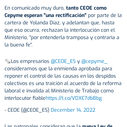
En comunicado muy duro,
tanto CEOE como
Cepyme esperan "una rectificación"
por parte de la
cartera de Yolanda Díaz, y adelantan que, hasta
que eso ocurra, rechazan la interlocución con el
Ministerio, "por entenderla tramposa y contraria a
la buena fe".
🗞Los empresarios
@CEOE_ES
y
@cepyme_
consideramos que la enmienda aprobada para
reponer el control de las causas en los despidos
colectivos es una traición al acuerdo de la reforma
laboral e invalida al Ministerio de Trabajo como
interlocutor fiable
https://t.co/VDXE7dbBbg
- CEOE (@CEOE_ES)
December 14, 2022
Las patronales consideran que la
nueva Ley de