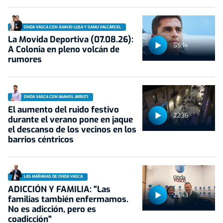
ONDA VASCA CON JUANJO LUSA Y SAMU VALCÁRCEL
La Movida Deportiva (07.08.26):
55:14
A Colonia en pleno volcán de
rumores
ONDA VASCA CON IMANOL ARRUTI
El aumento del ruido festivo
22:36
durante el verano pone en jaque
el descanso de los vecinos en los
barrios céntricos
LAS MAÑANAS DE ONDA VASCA
ADICCIÓN Y FAMILIA: "Las
23:43
familias también enfermamos.
No es adicción, pero es
coadicción"