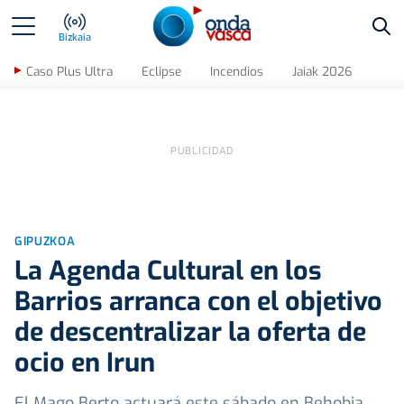
Bus
Bizkaia
Caso Plus Ultra
Eclipse
Incendios
Jaiak 2026
GIPUZKOA
La Agenda Cultural en los
Barrios arranca con el objetivo
de descentralizar la oferta de
ocio en Irun
El Mago Berto actuará este sábado en Behobia,