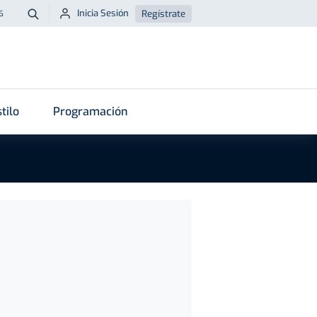
Inicia Sesión
Regístrate
6
Buscar
tilo
Programación