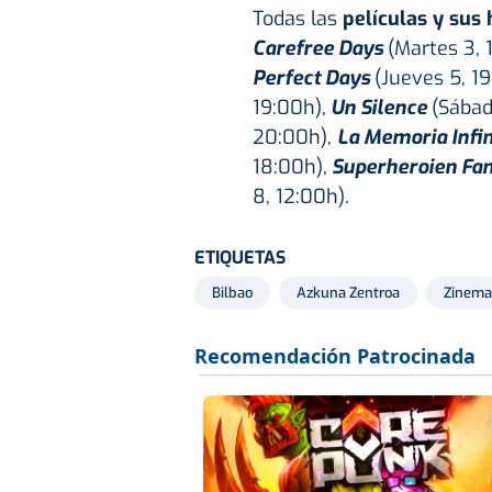
Todas las
películas y sus 
Carefree Days
(Martes 3, 
Perfect Days
(Jueves 5, 1
19:00h)
,
Un Silence
(Sábad
20:00h),
La Memoria Infin
18:00h)
,
Superheroien Fam
8, 12:00h)
.
ETIQUETAS
Bilbao
Azkuna Zentroa
Zinema