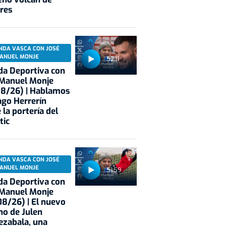
res
NDA VASCA CON JOSÉ
ANUEL MONJE
52:11
a Deportiva con
 Manuel Monje
08/26) | Hablamos
ago Herrerín
 la portería del
tic
NDA VASCA CON JOSÉ
ANUEL MONJE
51:59
a Deportiva con
 Manuel Monje
8/26) | El nuevo
no de Julen
ezabala, una