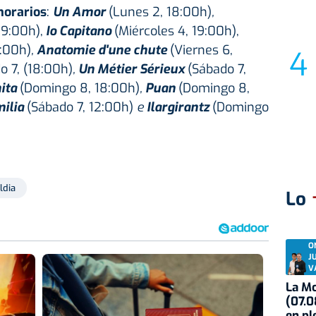
horarios
:
Un Amor
(Lunes 2, 18:00h)
,
19:00h),
Io Capitano
(Miércoles 4, 19:00h),
9:00h)
,
Anatomie d'une chute
(Viernes 6,
o 7, (18:00h)
,
Un Métier Sérieux
(Sábado 7,
ita
(Domingo 8, 18:00h)
,
Puan
(Domingo 8,
ilia
(Sábado 7, 12:00h)
e
Ilargirantz
(Domingo
ldia
Lo
O
J
V
La Mo
(07.0
en pl