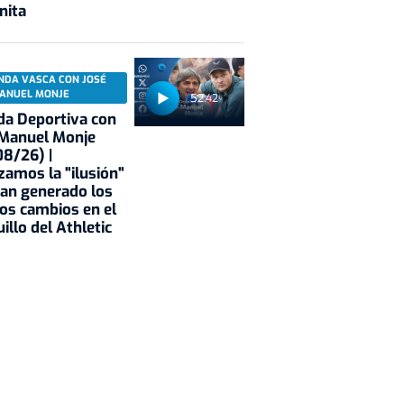
nita
NDA VASCA CON JOSÉ
ANUEL MONJE
52:42
a Deportiva con
 Manuel Monje
8/26) |
zamos la "ilusión"
an generado los
os cambios en el
illo del Athletic