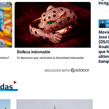
incóg
O
M
Movid
José
(05/0
Anali
que h
Belleza indomable
últim
rutina?
El diamante que simboliza la feminidad indomable
banqu
DISCOVER WITH
adas