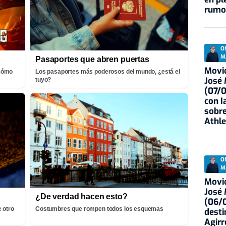
rumo
O
M
Pasaportes que abren puertas
Movid
¡Cómo
Los pasaportes más poderosos del mundo, ¿está el
José
tuyo?
(07/
con I
sobre
Athle
O
M
Movid
José
¿De verdad hacen esto?
(06/0
 otro
Costumbres que rompen todos los esquemas
desti
Agirr