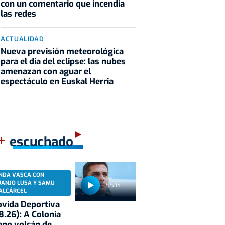
con un comentario que incendia
las redes
ACTUALIDAD
Nueva previsión meteorológica
para el día del eclipse: las nubes
amenazan con aguar el
espectáculo en Euskal Herria
+
escuchado
NDA VASCA CON
UANJO LUSA Y SAMU
55:14
ALCÁRCEL
vida Deportiva
8.26): A Colonia
eno volcán de