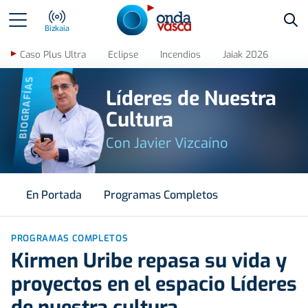
Bus
Bizkaia
Caso Plus Ultra
Eclipse
Incendios
Jaiak 2026
BIOGRAFÍAS
Líderes de Nuestra
Cultura
Con Javier Vizcaíno
En Portada
Programas Completos
PROGRAMAS COMPLETOS
Kirmen Uribe repasa su vida y
proyectos en el espacio Líderes
de nuestra cultura