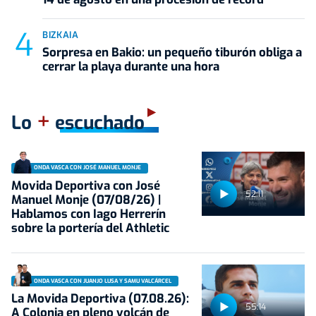
BIZKAIA
Sorpresa en Bakio: un pequeño tiburón obliga a
cerrar la playa durante una hora
+
Lo
escuchado
ONDA VASCA CON JOSÉ MANUEL MONJE
Movida Deportiva con José
52:11
Manuel Monje (07/08/26) |
Hablamos con Iago Herrerín
sobre la portería del Athletic
ONDA VASCA CON JUANJO LUSA Y SAMU VALCÁRCEL
La Movida Deportiva (07.08.26):
55:14
A Colonia en pleno volcán de