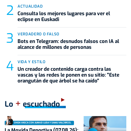
ACTUALIDAD
Consulta los mejores lugares para ver el
eclipse en Euskadi
VERDADERO O FALSO
Bots en Telegram: desnudos falsos con IA al
alcance de millones de personas
VIDA Y ESTILO
Un creador de contenido carga contra las
vascas y las redes le ponen en su sitio: "Este
orangután de que árbol se ha caído"
+
Lo
escuchado
ONDA VASCA CON JUANJO LUSA Y SAMU VALCÁRCEL
La Movida Deportiva (07.08.26):