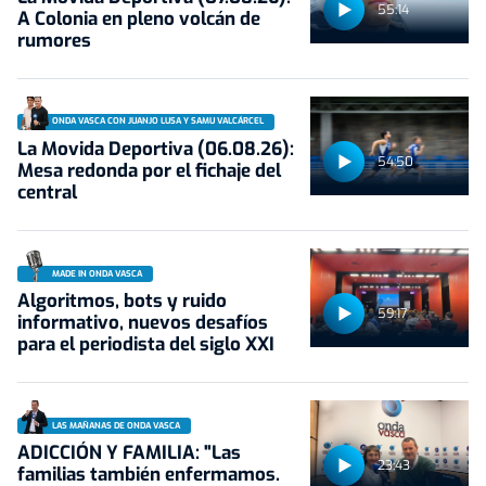
55:14
A Colonia en pleno volcán de
rumores
ONDA VASCA CON JUANJO LUSA Y SAMU VALCÁRCEL
La Movida Deportiva (06.08.26):
54:50
Mesa redonda por el fichaje del
central
MADE IN ONDA VASCA
Algoritmos, bots y ruido
59:17
informativo, nuevos desafíos
para el periodista del siglo XXI
LAS MAÑANAS DE ONDA VASCA
ADICCIÓN Y FAMILIA: "Las
23:43
familias también enfermamos.