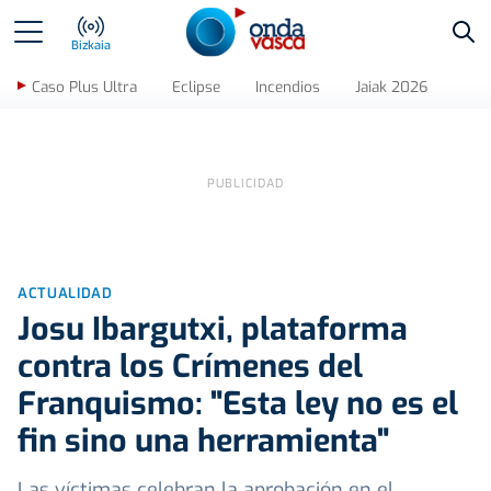
Bus
Bizkaia
Caso Plus Ultra
Eclipse
Incendios
Jaiak 2026
ACTUALIDAD
Josu Ibargutxi, plataforma
contra los Crímenes del
Franquismo: "Esta ley no es el
fin sino una herramienta"
Las víctimas celebran la aprobación en el