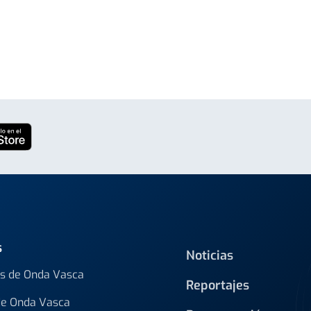
s
Noticias
s de Onda Vasca
Reportajes
de Onda Vasca