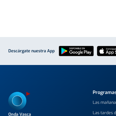
Descárgate nuestra App
Programa
Las mañana
Las tardes 
Onda Vasca