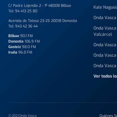
C/ Padre Lojendio 2 - 1º 48008 Bilbao
Kale Nagusi
Tel:
94 413 25 80
Onda Vasca 
Avenida de Tolosa 23-25 20018 Donostia
Tel:
943 42 36 44
Onda Vasca 
Valcárcel
Bilbao
90.1 FM
Donostia
106.9 FM
Onda Vasca 
Gasteiz
98.0 FM
Iruña
96.0 FM
Onda Vasca 
Onda Vasca 
Ver todos l
Quiénes 
© 2021 Onda Vasca