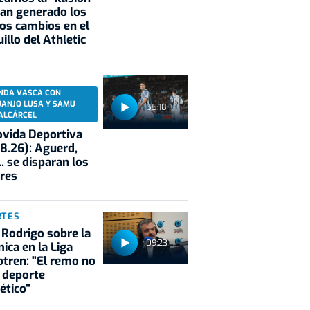
an generado los
os cambios en el
illo del Athletic
NDA VASCA CON
UANJO LUSA Y SAMU
55:18
ALCÁRCEL
vida Deportiva
8.26): Aguerd,
.. se disparan los
res
RTES
 Rodrigo sobre la
09:23
ica en la Liga
tren: "El remo no
 deporte
ético"