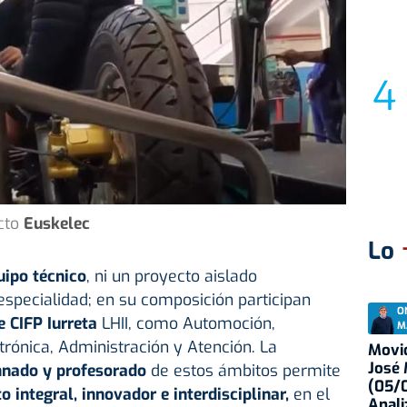
cto
Euskelec
Lo
uipo técnico
, ni un proyecto aislado
especialidad; en su composición participan
O
e CIFP Iurreta
LHII, como Automoción,
M
trónica, Administración y Atención. La
Movid
José
mnado y profesorado
de estos ámbitos permite
(05/0
o integral, innovador e interdisciplinar,
en el
Anali