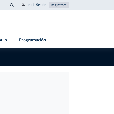
Inicia Sesión
Regístrate
6
Buscar
tilo
Programación