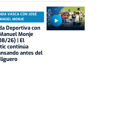
NDA VASCA CON JOSÉ
ANUEL MONJE
52:38
a Deportiva con
 Manuel Monje
8/26) | El
tic continúa
nsando antes del
 liguero