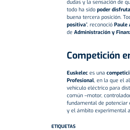
dudas y la sensación de qu
todo ha sido
poder disfrut
buena tercera posición. T
positiva
”, reconoció
Paule A
de
Administración y Finan
Competición e
Euskelec
es una
competici
Profesional
, en la que el
vehículo eléctrico para di
común –motor, controlador 
fundamental de potenciar 
y el ámbito experimental a
ETIQUETAS