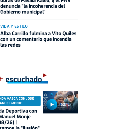
obras de Pasaia Kalea, y el PNV
denuncia "la incoherencia del
Gobierno municipal"
VIDA Y ESTILO
Alba Carrillo fulmina a Vito Quiles
con un comentario que incendia
las redes
+
escuchado
NDA VASCA CON JOSÉ
ANUEL MONJE
52:42
a Deportiva con
 Manuel Monje
8/26) |
zamos la "ilusión"