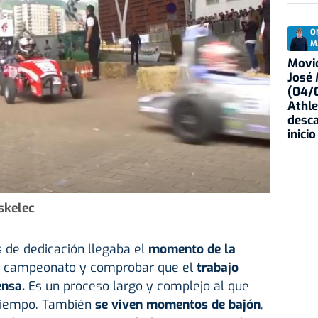
O
M
Movid
José
(04/0
Athle
desca
inicio
skelec
de dedicación llegaba el
momento de la
 al campeonato y comprobar que el
trabajo
ensa.
Es un proceso largo y complejo al que
tiempo. También
se viven momentos de bajón
,