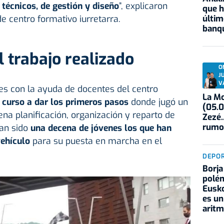
técnicos, de gestión y diseño
”, explicaron
que h
e centro formativo iurretarra.
últim
banqu
 trabajo realizado
O
J
V
es con la ayuda de docentes del centro
La Mo
 curso a dar los primeros pasos
donde jugó un
(05.0
a planificación, organización y reparto de
Zezé.
rumo
han sido
una decena de jóvenes los que han
vehículo
para su puesta en marcha en el
DEPO
Borja
polém
Eusko
es un
aritm