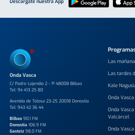
Descárgate nuestra App
Programa
Las mañana
Las tardes 
Onda Vasca
C/ Padre Lojendio 2 - 1º 48008 Bilbao
Kale Nagusi
Tel:
94 413 25 80
Onda Vasca 
Avenida de Tolosa 23-25 20018 Donostia
Tel:
943 42 36 44
Onda Vasca 
Valcárcel
Bilbao
90.1 FM
Donostia
106.9 FM
Onda Vasca 
Gasteiz
98.0 FM