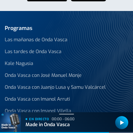
Programas
Las mañanas de Onda Vasca
Las tardes de Onda Vasca
Kale Nagusia
Onda Vasca con José Manuel Monje
Onda Vasca con Juanjo Lusa y Samu Valcárcel
Onda Vasca con Imanol Arruti
Onda Vasca con Imanol Vilella
00:00 - 06:00
EN DIRECTO
Onda Vasca con Ángel Plaza
Made in Onda Vasca