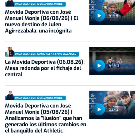
ONDA VASCA CON JOSÉ MANUEL MONJE
Movida Deportiva con José
51:59
Manuel Monje (06/08/26) | El
nuevo destino de Julen
Agirrezabala, una incógnita
ONDA VASCA CON JUANJO LUSA Y SAMU VALCÁRCEL
La Movida Deportiva (06.08.26):
54:50
Mesa redonda por el fichaje del
central
ONDA VASCA CON JOSÉ MANUEL MONJE
Movida Deportiva con José
52:42
Manuel Monje (05/08/26) |
Analizamos la "ilusión" que han
generado los últimos cambios en
el banquillo del Athletic