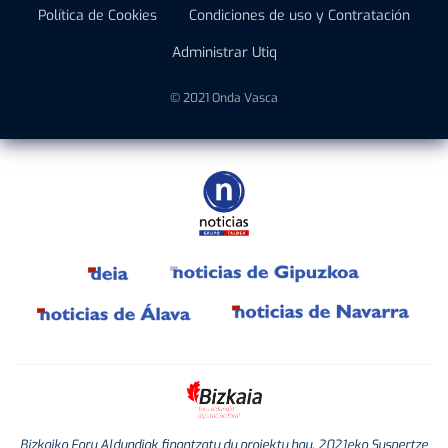
Política de Cookies
Condiciones de uso y Contratación
Administrar Utiq
© 2021 Onda Vasca
Bizkaiko Foru Aldundiak finantzatu du proiektu hau, 2021eko Suspertze