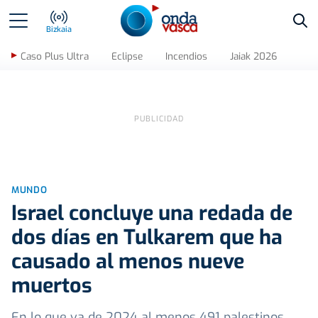
Bus
Bizkaia
Caso Plus Ultra
Eclipse
Incendios
Jaiak 2026
MUNDO
Israel concluye una redada de
dos días en Tulkarem que ha
causado al menos nueve
muertos
En lo que va de 2024 al menos 491 palestinos