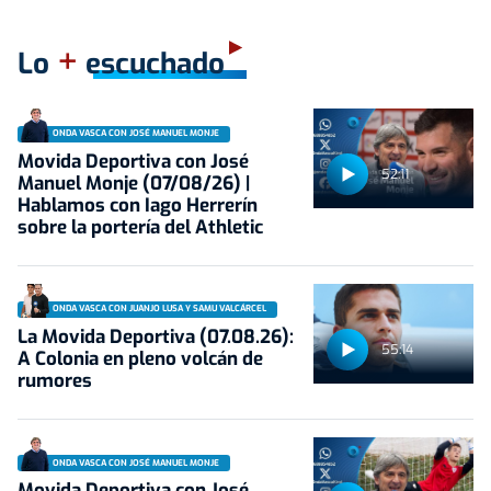
+
Lo
escuchado
ONDA VASCA CON JOSÉ MANUEL MONJE
Movida Deportiva con José
52:11
Manuel Monje (07/08/26) |
Hablamos con Iago Herrerín
sobre la portería del Athletic
ONDA VASCA CON JUANJO LUSA Y SAMU VALCÁRCEL
La Movida Deportiva (07.08.26):
55:14
A Colonia en pleno volcán de
rumores
ONDA VASCA CON JOSÉ MANUEL MONJE
Movida Deportiva con José