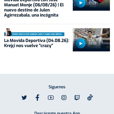
51:59
Manuel Monje (06/08/26) | El
nuevo destino de Julen
Agirrezabala, una incógnita
ONDA VASCA CON JUANJO LUSA Y SAMU VALCÁRCEL
La Movida Deportiva (04.08.26):
55:01
Krejçi nos vuelve "crazy"
Síguenos
Descárgate nuestra App