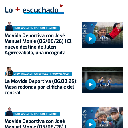
+
Lo
escuchado
ONDA VASCA CON JOSÉ MANUEL MONJE
Movida Deportiva con José
51:59
Manuel Monje (06/08/26) | El
nuevo destino de Julen
Agirrezabala, una incógnita
ONDA VASCA CON JUANJO LUSA Y SAMU VALCÁRCEL
La Movida Deportiva (06.08.26):
54:50
Mesa redonda por el fichaje del
central
ONDA VASCA CON JOSÉ MANUEL MONJE
Movida Deportiva con José
52:42
Manuel Monje (05/08/26) |