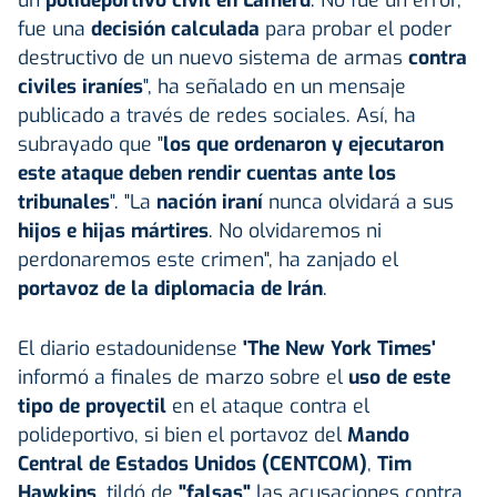
fue una
decisión calculada
para probar el poder
destructivo de un nuevo sistema de armas
contra
civiles iraníes
", ha señalado en un mensaje
publicado a través de redes sociales. Así, ha
subrayado que "
los que ordenaron y ejecutaron
este ataque deben rendir cuentas ante los
tribunales
". "La
nación iraní
nunca olvidará a sus
hijos e hijas mártires
. No olvidaremos ni
perdonaremos este crimen", ha zanjado el
portavoz de la diplomacia de Irán
.
El diario estadounidense
'The New York Times'
informó a finales de marzo sobre el
uso de este
tipo de proyectil
en el ataque contra el
polideportivo, si bien el portavoz del
Mando
Central de
Estados Unidos
(CENTCOM)
,
Tim
Hawkins
, tildó de
"falsas"
las acusaciones contra