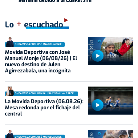
semana debido a la Euskal Jira
+
Lo
escuchado
ONDA VASCA CON JOSÉ MANUEL MONJE
Movida Deportiva con José
51:59
Manuel Monje (06/08/26) | El
nuevo destino de Julen
Agirrezabala, una incógnita
ONDA VASCA CON JUANJO LUSA Y SAMU VALCÁRCEL
La Movida Deportiva (06.08.26):
54:50
Mesa redonda por el fichaje del
central
ONDA VASCA CON JOSÉ MANUEL MONJE