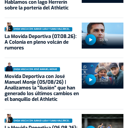
Hablamos con Iago Herrerín
sobre la portería del Athletic
ONDA VASCA CON JUANJO LUSA Y SAMU VALCÁRCEL
La Movida Deportiva (07.08.26):
55:14
A Colonia en pleno volcán de
rumores
ONDA VASCA CON JOSÉ MANUEL MONJE
Movida Deportiva con José
52:42
Manuel Monje (05/08/26) |
Analizamos la "ilusión" que han
generado los últimos cambios en
el banquillo del Athletic
ONDA VASCA CON JUANJO LUSA Y SAMU VALCÁRCEL
La Movida Deportiva (06.08.26):