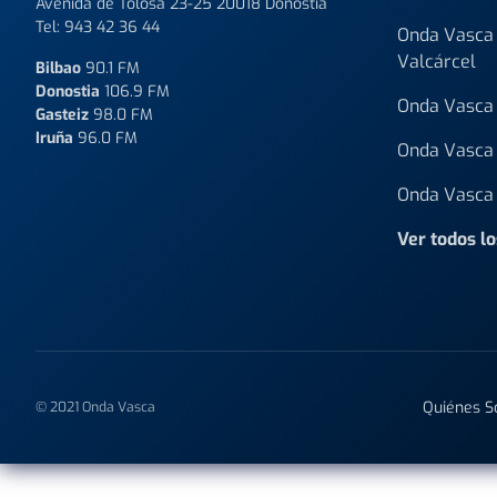
Avenida de Tolosa 23-25 20018 Donostia
Tel:
943 42 36 44
Onda Vasca 
Valcárcel
Bilbao
90.1 FM
Donostia
106.9 FM
Onda Vasca 
Gasteiz
98.0 FM
Iruña
96.0 FM
Onda Vasca 
Onda Vasca 
Ver todos l
Quiénes 
© 2021 Onda Vasca