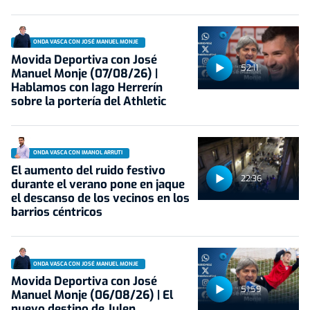
ONDA VASCA CON JOSÉ MANUEL MONJE
Movida Deportiva con José
52:11
Manuel Monje (07/08/26) |
Hablamos con Iago Herrerín
sobre la portería del Athletic
ONDA VASCA CON IMANOL ARRUTI
El aumento del ruido festivo
22:36
durante el verano pone en jaque
el descanso de los vecinos en los
barrios céntricos
ONDA VASCA CON JOSÉ MANUEL MONJE
Movida Deportiva con José
51:59
Manuel Monje (06/08/26) | El
nuevo destino de Julen