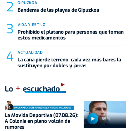
GIPUZKOA
Banderas de las playas de Gipuzkoa
VIDA Y ESTILO
Prohibido el plátano para personas que toman
estos medicamentos
ACTUALIDAD
La caña pierde terreno: cada vez más bares la
sustituyen por dobles y jarras
+
Lo
escuchado
ONDA VASCA CON JUANJO LUSA Y SAMU VALCÁRCEL
La Movida Deportiva (07.08.26):
55:14
A Colonia en pleno volcán de
rumores