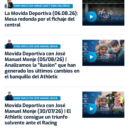
ONDA VASCA CON JUANJO LUSA Y SAMU VALCÁRCEL
La Movida Deportiva (06.08.26):
54:50
Mesa redonda por el fichaje del
central
ONDA VASCA CON JOSÉ MANUEL MONJE
Movida Deportiva con José
52:42
Manuel Monje (05/08/26) |
Analizamos la "ilusión" que han
generado los últimos cambios en
el banquillo del Athletic
ONDA VASCA CON JOSÉ MANUEL MONJE
Movida Deportiva con José
53:44
Manuel Monje (30/07/26) | El
Athletic consigue un triunfo
solvente ante el Racing