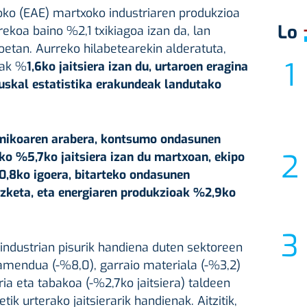
ko (EAE) martxoko industriaren produkzioa
Lo
ekoa baino %2,1 txikiagoa izan da, lan
etan. Aurreko hilabetearekin alderatuta,
rak %
1,6ko jaitsiera izan du, urtaroen eragina
uskal estatistika erakundeak landutako
mikoaren arabera, kontsumo ondasunen
ko %5,7ko jaitsiera izan du martxoan, ekipo
,8ko igoera, bitarteko ondasunen
zketa, eta energiaren produkzioak %2,9ko
industrian pisurik handiena duten sektoreen
amendua (-%8,0), garraio materiala (-%3,2)
aria eta tabakoa (-%2,7ko jaitsiera) taldeen
tik urterako jaitsierarik handienak. Aitzitik,