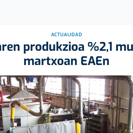
ACTUALIDAD
aren produkzioa %2,1 mu
martxoan EAEn