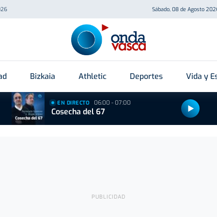
026
Sábado, 08 de Agosto 202
ad
Bizkaia
Athletic
Deportes
Vida y Es
06:00 - 07:00
EN DIRECTO
Cosecha del 67