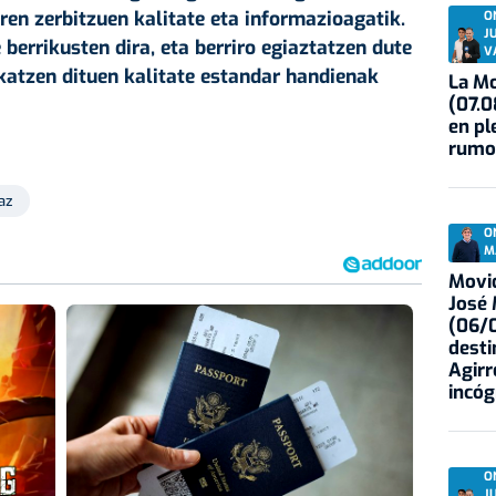
eren zerbitzuen kalitate eta informazioagatik.
O
J
 berrikusten dira, eta berriro egiaztatzen dute
V
katzen dituen kalitate estandar handienak
La Mo
(07.0
en pl
rumo
az
O
M
Movid
José
(06/0
desti
Agirr
incóg
O
J