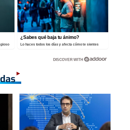
¿Sabes qué baja tu ánimo?
agioso
Lo haces todos los días y afecta cómo te sientes
DISCOVER WITH
adas