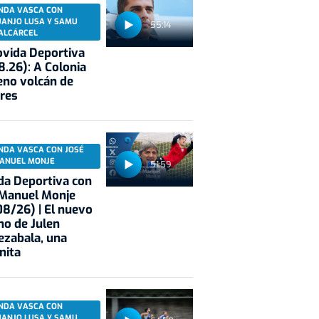
NDA VASCA CON
UANJO LUSA Y SAMU
55:14
ALCÁRCEL
vida Deportiva
8.26): A Colonia
eno volcán de
res
NDA VASCA CON JOSÉ
ANUEL MONJE
51:59
a Deportiva con
 Manuel Monje
8/26) | El nuevo
no de Julen
ezabala, una
nita
NDA VASCA CON
UANJO LUSA Y SAMU