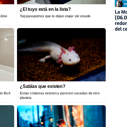
V
¿El tuyo está en la lista?
La Mo
¡Cómo
Top pasaportes que te dejan viajar sin visado
(06.0
redon
del c
¿Sabías que existen?
o fácil
Estas criaturas existen y parecen sacadas de otro
planeta