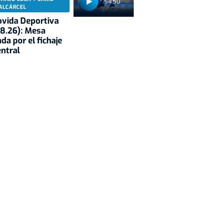
54:50
ALCÁRCEL
vida Deportiva
8.26): Mesa
da por el fichaje
entral