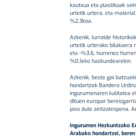
kautxua eta plastikoak se
urtetik urtera, eta materi
%2,3koa.
Azkenik, lurralde historiko
urtetik urterako bilakaera
eta -%3,6, hurrenez hurren)
%0,1eko hazkundearekin.
Azkenik, beste gai batzuek
hondartzek Bandera Urdina
ingurumenaren kalitatea e
dituen europar bereizgarri
jaso dute aintzatespena, A
Ingurumen Hezkuntzako Eu
Arabako hondartzei, beren 