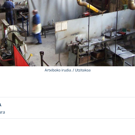
Artxiboko irudia. / Utzitakoa
A
ura