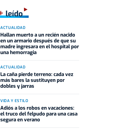
+
leído
ACTUALIDAD
Hallan muerto a un recién nacido
en un armario después de que su
madre ingresara en el hospital por
una hemorragia
ACTUALIDAD
La caña pierde terreno: cada vez
más bares la sustituyen por
dobles y jarras
VIDA Y ESTILO
Adiós a los robos en vacaciones:
el truco del felpudo para una casa
segura en verano