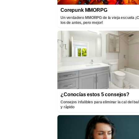
Corepunk MMORPG
Un verdadero MMORPG de la vieja escuela 
los de antes, pero mejor!
¿Conocías estos 5 consejos?
Consejos infalibles para eliminar la cal del bañ
y rápido