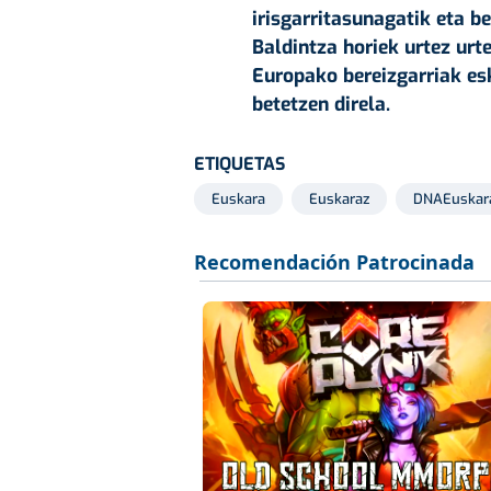
irisgarritasunagatik eta b
Baldintza horiek urtez urte
Europako bereizgarriak es
betetzen direla.
ETIQUETAS
Euskara
Euskaraz
DNAEuskar