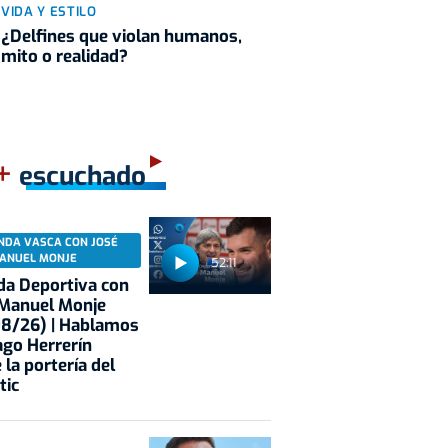
VIDA Y ESTILO
¿Delfines que violan humanos,
mito o realidad?
+
escuchado
NDA VASCA CON JOSÉ
ANUEL MONJE
52:11
a Deportiva con
 Manuel Monje
08/26) | Hablamos
ago Herrerín
 la portería del
tic