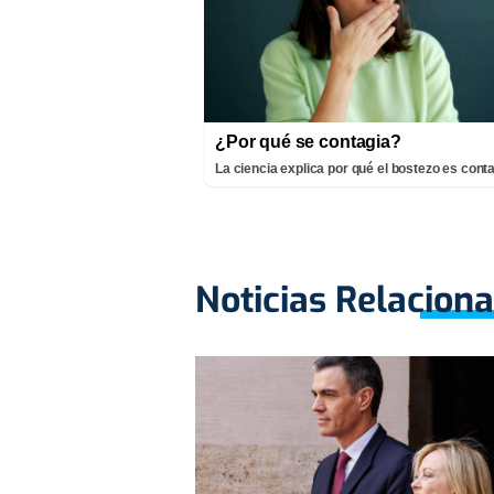
¿Por qué se contagia?
La ciencia explica por qué el bostezo es cont
Noticias Relacion