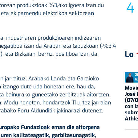
ktorean produkzioak %3,4ko igoera izan du
al eta ekipamendu elektrikoa sektorean
ka, industriaren produkzioaren indizearen
 negatiboa izan da Araban eta Gipuzkoan (-%3,4
Lo
, eta Bizkaian, berriz, positiboa izan da,
O
in jarraituz, Arabako Landa eta Garaioko
M
 izango dute uda honetan ere, hau da,
Movid
José
ta bainurako guneetako zerbitzuak aitortzen
(07/
a. Modu honetan, hondartzok 11 urtez jarraian
con I
rabako Foru Aldunditik jakinarazi dutenez.
sobre
Athle
ropako Fundazioak eman die aitorpena
uren kalitateagatik, garbitasunagatik,