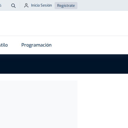
Inicia Sesión
Regístrate
6
Buscar
tilo
Programación