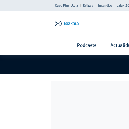
Caso Plus Ultra
Eclipse
Incendios
Jaiak 2
Bizkaia
Podcasts
Actualid