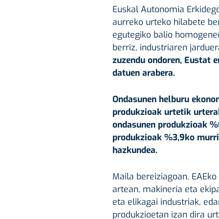
Euskal Autonomia Erkidego
aurreko urteko hilabete ber
egutegiko balio homogeneo
berriz, industriaren jardue
zuzendu ondoren, Eustat e
datuen arabera.
Ondasunen helburu ekono
produkzioak urtetik urtera
ondasunen produkzioak %0
produkzioak %3,9ko murri
hazkundea.
Maila bereiziagoan, EAEko 
artean, makineria eta ekip
eta elikagai industriak, ed
produkzioetan izan dira urte