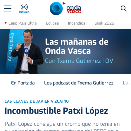
Bus
Bizkaia
Caso Plus Ultra
Eclipse
Incendios
Jaiak 2026
ACTUALIDAD
Las mañanas de
Onda Vasca
Con Txema Gutiérrez | OV
En Portada
Los podcast de Txema Gutiérrez
La 
LAS CLAVES DE JAVIER VIZCAÍNO
Incombustible Patxi López
Patxi López consigue un cromo que no tenía en