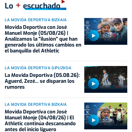
+
Lo
escuchado
LA MOVIDA DEPORTIVA BIZKAIA
Movida Deportiva con José
Manuel Monje (05/08/26) |
52:42
Analizamos la "ilusión" que han
generado los últimos cambios en
el banquillo del Athletic
LA MOVIDA DEPORTIVA GIPUZKOA
La Movida Deportiva (05.08.26):
Aguerd, Zezé... se disparan los
55:18
rumores
LA MOVIDA DEPORTIVA BIZKAIA
Movida Deportiva con José
Manuel Monje (04/08/26) | El
52:38
Athletic continúa descansando
antes del inicio liguero