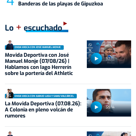
Banderas de las playas de Gipuzkoa
+
Lo
escuchado
ONDA VASCA CON JOSÉ MANUEL MONJE
Movida Deportiva con José
52:11
Manuel Monje (07/08/26) |
Hablamos con Iago Herrerín
sobre la portería del Athletic
ONDA VASCA CON JUANJO LUSA Y SAMU VALCÁRCEL
La Movida Deportiva (07.08.26):
55:14
A Colonia en pleno volcán de
rumores