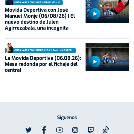
ONDA VASCA CON JOSÉ MANUEL MONJE
Movida Deportiva con José
51:59
Manuel Monje (06/08/26) | El
nuevo destino de Julen
Agirrezabala, una incógnita
ONDA VASCA CON JUANJO LUSA Y SAMU VALCÁRCEL
La Movida Deportiva (06.08.26):
54:50
Mesa redonda por el fichaje del
central
Síguenos