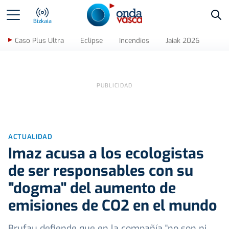
Bus
Bizkaia
Caso Plus Ultra
Eclipse
Incendios
Jaiak 2026
ACTUALIDAD
Imaz acusa a los ecologistas
de ser responsables con su
"dogma" del aumento de
emisiones de CO2 en el mundo
Brufau defiende que en la compañía "no son ni