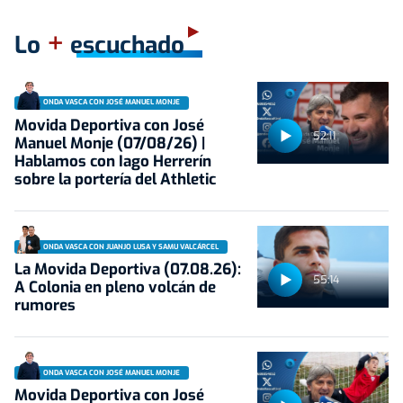
+
Lo
escuchado
ONDA VASCA CON JOSÉ MANUEL MONJE
Movida Deportiva con José
52:11
Manuel Monje (07/08/26) |
Hablamos con Iago Herrerín
sobre la portería del Athletic
ONDA VASCA CON JUANJO LUSA Y SAMU VALCÁRCEL
La Movida Deportiva (07.08.26):
55:14
A Colonia en pleno volcán de
rumores
ONDA VASCA CON JOSÉ MANUEL MONJE
Movida Deportiva con José