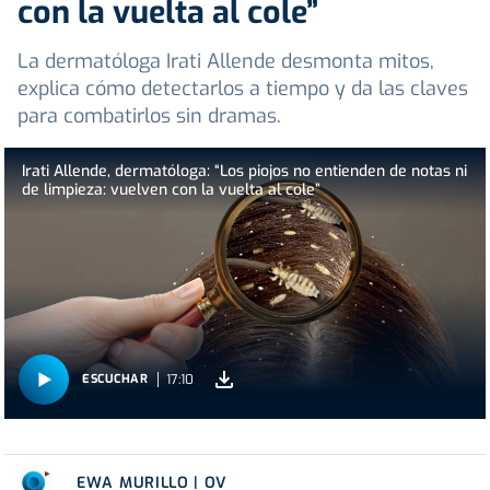
con la vuelta al cole”
La dermatóloga Irati Allende desmonta mitos,
explica cómo detectarlos a tiempo y da las claves
para combatirlos sin dramas.
Irati Allende, dermatóloga: “Los piojos no entienden de notas ni
de limpieza: vuelven con la vuelta al cole”
17:10
ESCUCHAR
EWA MURILLO | OV