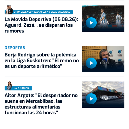
ONDA VASCA CON JUANJO LUSA Y SAMU VALCÁRCEL
La Movida Deportiva (05.08.26):
55:18
Aguerd, Zezé... se disparan los
rumores
DEPORTES
Borja Rodrigo sobre la polémica
en la Liga Euskotren: "El remo no
09:23
es un deporte aritmético"
KALE NAGUSIA
Aitor Argote: "El despertador no
16:38
suena en Mercabilbao, las
estructuras alimentarias
funcionan las 24 horas"