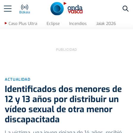
Bus
Bizkaia
Caso Plus Ultra
Eclipse
Incendios
Jaiak 2026
ACTUALIDAD
Identificados dos menores de
12 y 13 años por distribuir un
vídeo sexual de otra menor
discapacitada
La víctima, una joven riojana de 14 años, recibió