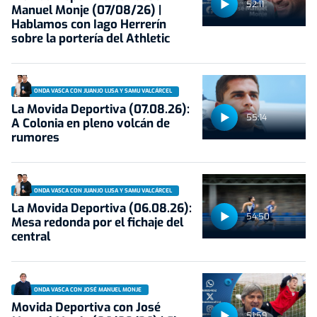
52:11
Manuel Monje (07/08/26) |
Hablamos con Iago Herrerín
sobre la portería del Athletic
ONDA VASCA CON JUANJO LUSA Y SAMU VALCÁRCEL
La Movida Deportiva (07.08.26):
55:14
A Colonia en pleno volcán de
rumores
ONDA VASCA CON JUANJO LUSA Y SAMU VALCÁRCEL
La Movida Deportiva (06.08.26):
54:50
Mesa redonda por el fichaje del
central
ONDA VASCA CON JOSÉ MANUEL MONJE
Movida Deportiva con José
51:59