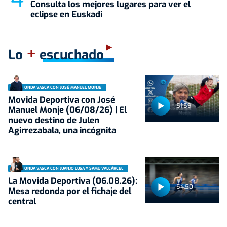
Consulta los mejores lugares para ver el
eclipse en Euskadi
+
Lo
escuchado
ONDA VASCA CON JOSÉ MANUEL MONJE
Movida Deportiva con José
51:59
Manuel Monje (06/08/26) | El
nuevo destino de Julen
Agirrezabala, una incógnita
ONDA VASCA CON JUANJO LUSA Y SAMU VALCÁRCEL
La Movida Deportiva (06.08.26):
54:50
Mesa redonda por el fichaje del
central