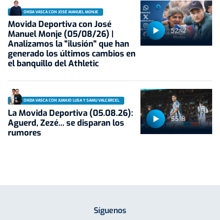
ONDA VASCA CON JOSÉ MANUEL MONJE
Movida Deportiva con José
52:42
Manuel Monje (05/08/26) |
Analizamos la "ilusión" que han
generado los últimos cambios en
el banquillo del Athletic
ONDA VASCA CON JUANJO LUSA Y SAMU VALCÁRCEL
La Movida Deportiva (05.08.26):
55:18
Aguerd, Zezé... se disparan los
rumores
Síguenos