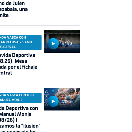
no de Julen
ezabala, una
nita
NDA VASCA CON
UANJO LUSA Y SAMU
54:50
ALCÁRCEL
vida Deportiva
8.26): Mesa
da por el fichaje
entral
NDA VASCA CON JOSÉ
ANUEL MONJE
52:42
a Deportiva con
 Manuel Monje
8/26) |
zamos la "ilusión"
an generado los