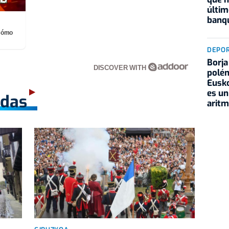
últim
banqu
¡Cómo
DEPO
Borja
DISCOVER WITH
polém
Eusko
es un
adas
aritm