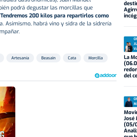
desti
bién podrá degustar las morcillas que
Agirr
"
Tendremos 200 kilos para repartirlos como
incóg
a. Asimismo, habrá vino y sidra de la sidrería
ompañar.
O
J
V
La Mo
Artesanía
Beasain
Cata
Morcilla
(06.0
redon
del c
O
M
Movid
José
(05/0
Anali
que h