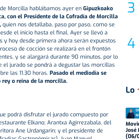
 de Morcilla hablábamos ayer en
Gipuzkoako
, con el Presidente de la Cofradía de Morcilla
,
quien nos detallaba, paso por paso, como se
sde el inicio hasta el final. Ayer se llevó a
tes y hoy desde primera ahora serán expuestos
proceso de cocción se realizará en el frontón
sentes, y se alargará durante 90 minutos, por lo
 el jurado se pondrá a degustar las morcillas
bre las 11.30 horas.
Pasado el mediodía se
 rey o reina de la morcilla.
Lo
O
ue podrá disfrutar el jurado compuesto por
M
restaurante Elkano; Arantxa Agirrezabala, del
Movid
José
critora Ane Urdangarin; y el presidente de
(06/0
fradías Gastronómicas), Juan Manuel