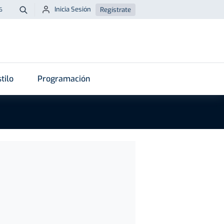
Inicia Sesión
Regístrate
6
Buscar
tilo
Programación