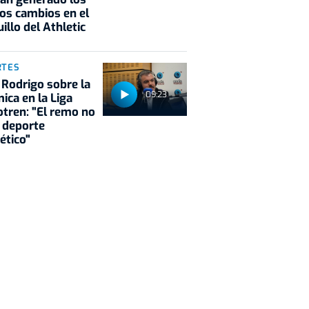
os cambios en el
illo del Athletic
RTES
 Rodrigo sobre la
09:23
ica en la Liga
tren: "El remo no
 deporte
ético"