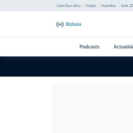
Caso Plus Ultra
Eclipse
Incendios
Jaiak 2
Bizkaia
Podcasts
Actualid