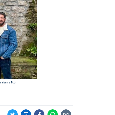
rian. / N.G.