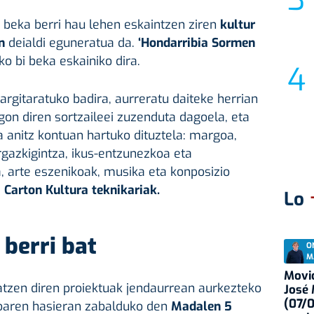
 beka berri hau lehen eskaintzen ziren
kultur
n
deialdi eguneratua da.
‘Hondarribia Sormen
 bi beka eskainiko dira.
argitaratuko badira, aurreratu daiteke herrian
on diren sortzaileei zuzenduta dagoela, eta
a anitz kontuan hartuko dituztela: margoa,
rgazkigintza, ikus-entzunezkoa eta
, arte eszenikoak, musika eta konposizio
 Carton Kultura teknikariak.
Lo
 berri bat
O
M
Movid
atzen diren proiektuak jendaurrean aurkezteko
José
(07/
oaren hasieran zabalduko den
Madalen 5