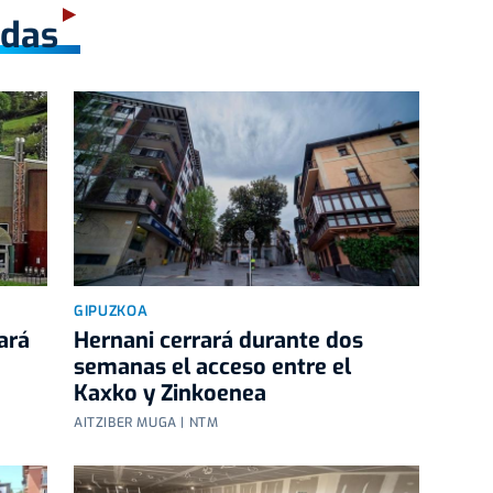
adas
GIPUZKOA
ará
Hernani cerrará durante dos
semanas el acceso entre el
Kaxko y Zinkoenea
AITZIBER MUGA | NTM