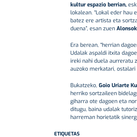
kultur espazio berrian,
esk
lokalean. “Lokal eder hau 
batez ere artista eta sortz
duena”, esan zuen
Alonsok
Era berean, “herrian dagoe
Udalak aspaldi itxita dago
ireki nahi duela aurreratu 
auzoko merkatari, ostalari e
Bukatzeko,
Goio Uriarte K
herriko sortzaileen bidelag
giharra ote dagoen eta nor
ditugu, baina udalak tutori
harreman horietatik sinergi
ETIQUETAS