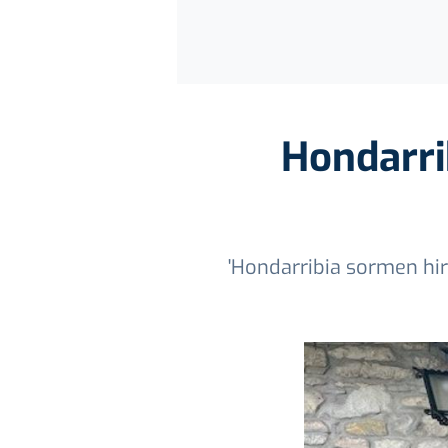
Hondarri
'Hondarribia sormen hiri