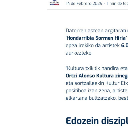
14 de Febrero 2025
1 min de le
Datorren astean argitarat
‘
Hondarribia
Sormen Hiria
epea irekiko da artistek
6.0
aurkezteko.
“Kultura txikitik handira e
Ortzi Alonso Kultura zineg
eta sortzaileekin Kultur Et
positiboa izan zena, artis
elkarlana bultzatzeko, best
Edozein diszipl