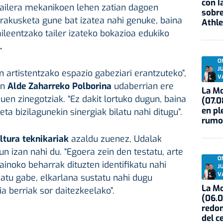
con I
ailera mekanikoen lehen zatian dagoen
sobre
erakusketa gune bat izatea nahi genuke, baina
Athle
aileentzako tailer izateko bokazioa edukiko
.
O
J
n artistentzako espazio gabeziari erantzuteko”,
V
en
Alde Zaharreko Polborina
udaberrian ere
La Mo
zuen zinegotziak. “Ez dakit lortuko dugun, baina
(07.0
en pl
ta bizilagunekin sinergiak bilatu nahi ditugu”.
rumo
ultura teknikariak
azaldu zuenez, Udalak
un izan nahi du. “Egoera zein den testatu, arte
O
ainoko beharrak dituzten identifikatu nahi
J
V
zatu gabe, elkarlana sustatu nahi dugu
La Mo
a berriak sor daitezkeelako”.
(06.0
redon
del c