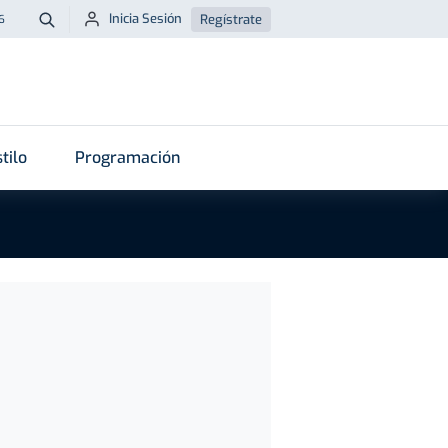
Inicia Sesión
Regístrate
6
Buscar
tilo
Programación