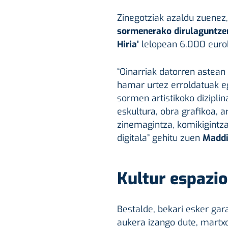
Zinegotziak azaldu zuenez,
sormenerako dirulaguntze
Hiria’
lelopean 6.000 euroko
“Oinarriak datorren astean 
hamar urtez erroldatuak eg
sormen artistikoko diziplin
eskultura, obra grafikoa, a
zinemagintza, komikigintza
digitala” gehitu zuen
Maddi
Kultur espazio
Bestalde, bekari esker gar
aukera izango dute, martx