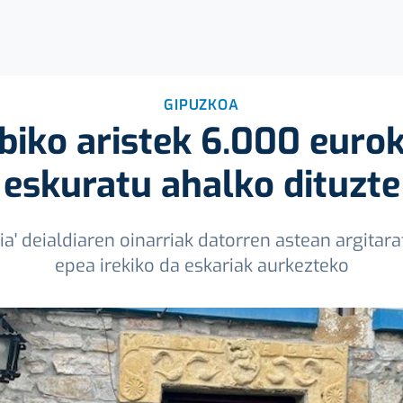
GIPUZKOA
biko aristek 6.000 eurok
eskuratu ahalko dituzte
a' deialdiaren oinarriak datorren astean argitara
epea irekiko da eskariak aurkezteko