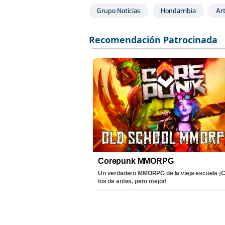
Grupo Noticias
Hondarribia
Art
Corepunk MMORPG
Un verdadero MMORPG de la vieja escuela 
los de antes, pero mejor!