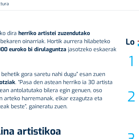
ctura
uko dira
herriko artistei zuzendutako
Lo
’
bekaren oinarriak. Hortik aurrera hilabeteko
00 euroko bi dirulaguntza
jasotzeko eskaerak
ta behetik gora saretu nahi dugu” esan zuen
otziak
. “Pasa den astean herriko ia 30 artista
xean antolatutako bilera egin genuen, oso
ten arteko harremanak, elkar ezagutza eta
eak beste”, gaineratu zuen.
ina artistikoa