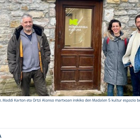
e, Maddi Karton eta Ortzi Alonso martxoan irekiko den Madalen 5 kultur espazio ber
A