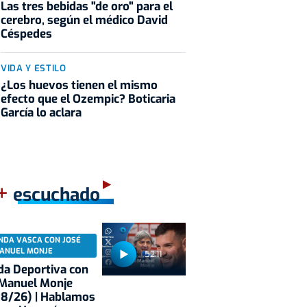
Las tres bebidas "de oro" para el
cerebro, según el médico David
Céspedes
VIDA Y ESTILO
¿Los huevos tienen el mismo
efecto que el Ozempic? Boticaria
García lo aclara
+
escuchado
NDA VASCA CON JOSÉ
ANUEL MONJE
52:11
a Deportiva con
 Manuel Monje
08/26) | Hablamos