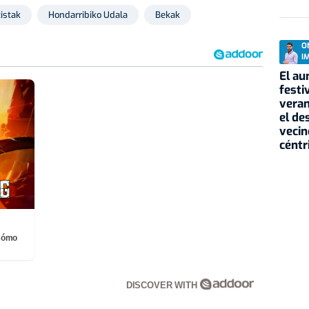
istak
Hondarribiko Udala
Bekak
O
I
El au
festi
veran
el de
vecin
céntr
¡Cómo
DISCOVER WITH