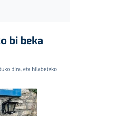
o bi beka
tuko dira, eta hilabeteko