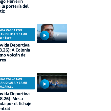
ago Herrerín
 la portería del
tic
NDA VASCA CON
UANJO LUSA Y SAMU
55:14
ALCÁRCEL
vida Deportiva
8.26): A Colonia
eno volcán de
res
NDA VASCA CON
UANJO LUSA Y SAMU
54:50
ALCÁRCEL
vida Deportiva
8.26): Mesa
da por el fichaje
entral