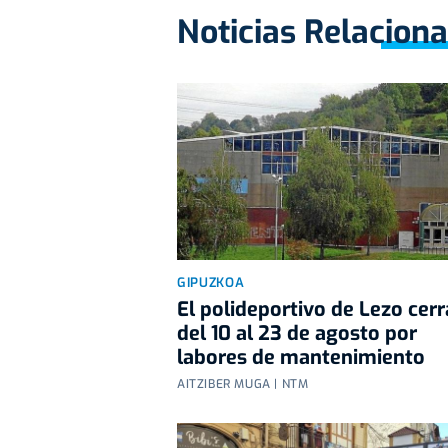
Noticias Relacion
GIPUZKOA
El polideportivo de Lezo cerr
del 10 al 23 de agosto por
labores de mantenimiento
AITZIBER MUGA | NTM