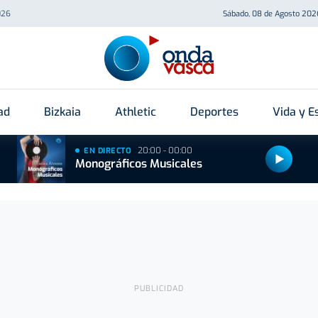
026
Sábado, 08 de Agosto 202
ad
Bizkaia
Athletic
Deportes
Vida y Es
20:00 - 00:00
EN DIRECTO
Monográficos Musicales