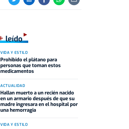
+
leído
VIDA Y ESTILO
Prohibido el plátano para
personas que toman estos
medicamentos
ACTUALIDAD
Hallan muerto a un recién nacido
en un armario después de que su
madre ingresara en el hospital por
una hemorragia
VIDA Y ESTILO