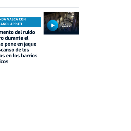
NDA VASCA CON
MANOL ARRUTI
22:36
mento del ruido
vo durante el
o pone en jaque
scanso de los
os en los barrios
icos