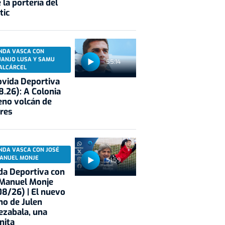
 la portería del
tic
NDA VASCA CON
UANJO LUSA Y SAMU
55:14
ALCÁRCEL
vida Deportiva
8.26): A Colonia
eno volcán de
res
NDA VASCA CON JOSÉ
ANUEL MONJE
51:59
a Deportiva con
 Manuel Monje
8/26) | El nuevo
no de Julen
ezabala, una
nita