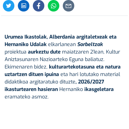
Urumea Ikastolak, Alberdania argitaletxeak eta
Hernaniko Udalak
elkarlanean
Sorbeltzak
proiektua
aurkeztu dute
maiatzaren 21ean, Kultur
Aniztasunaren Nazioarteko Eguna baliatuz.
Ekimenaren bidez,
kulturartekotasuna eta natura
uztartzen dituen ipuina
eta hari lotutako material
didaktikoa argitaratuko dituzte
, 2026/2027
ikasturtearen hasieran
Hernaniko
ikasgeletara
eramateko asmoz.