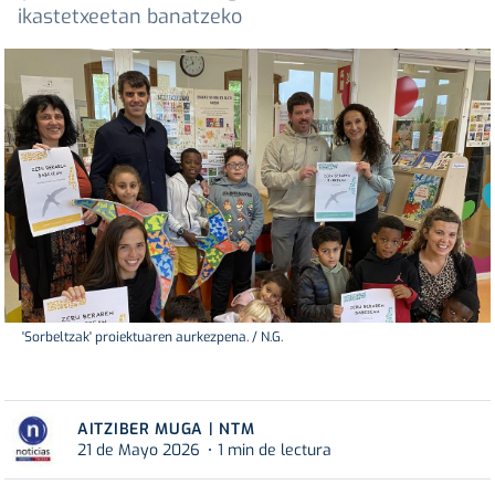
ikastetxeetan banatzeko
'Sorbeltzak' proiektuaren aurkezpena. / N.G.
AITZIBER MUGA | NTM
21 de Mayo 2026
1 min de lectura