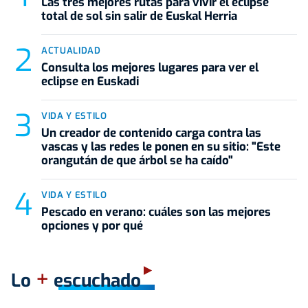
Las tres mejores rutas para vivir el eclipse
total de sol sin salir de Euskal Herria
ACTUALIDAD
Consulta los mejores lugares para ver el
eclipse en Euskadi
VIDA Y ESTILO
Un creador de contenido carga contra las
vascas y las redes le ponen en su sitio: "Este
orangután de que árbol se ha caído"
VIDA Y ESTILO
Pescado en verano: cuáles son las mejores
opciones y por qué
+
Lo
escuchado