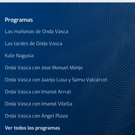
Programas
Las mañanas de Onda Vasca
Las tardes de Onda Vasca
Kale Nagusia
Onda Vasca con José Manuel Monje
Onda Vasca con Juanjo Lusa y Samu Valcárcel
Onda Vasca con Imanol Arruti
Onda Vasca con Imanol Vilella
Onda Vasca con Ángel Plaza
Ver todos los programas