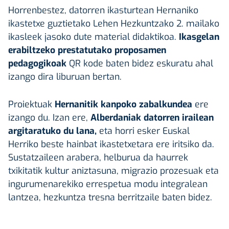
Horrenbestez, datorren ikasturtean Hernaniko
ikastetxe guztietako Lehen Hezkuntzako 2. mailako
ikasleek jasoko dute material didaktikoa.
Ikasgelan
erabiltzeko prestatutako proposamen
pedagogikoak
QR kode baten bidez eskuratu ahal
izango dira liburuan bertan.
Proiektuak
Hernanitik kanpoko zabalkundea
ere
izango du. Izan ere,
Alberdaniak datorren irailean
argitaratuko du lana,
eta horri esker Euskal
Herriko beste hainbat ikastetxetara ere iritsiko da.
Sustatzaileen arabera, helburua da haurrek
txikitatik kultur aniztasuna, migrazio prozesuak eta
ingurumenarekiko errespetua modu integralean
lantzea, hezkuntza tresna berritzaile baten bidez.