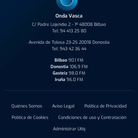
Onda Vasca
C/ Padre Lojendio 2 - 1º 48008 Bilbao
Tel:
94 413 25 80
Avenida de Tolosa 23-25 20018 Donostia
Tel:
943 42 36 44
Bilbao
90.1 FM
Donostia
106.9 FM
Gasteiz
98.0 FM
Iruña
96.0 FM
Quiénes Somos
Aviso Legal
Política de Privacidad
Política de Cookies
Condiciones de uso y Contratación
Administrar Utiq