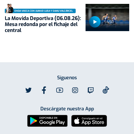
ONDA VASCA CON JUANJO LUSA Y SAMU VALCÁRCEL
La Movida Deportiva (06.08.26):
54:50
Mesa redonda por el fichaje del
central
Síguenos
Descárgate nuestra App