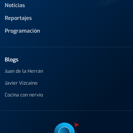
Noticias
Reportajes
Programación
Blogs
Juan de la Herrán
Javier Vizcaino
Cocina con nervio