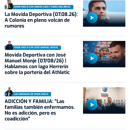
ONDA VASCA CON JUANJO LUSA Y SAMU VALCÁRCEL
La Movida Deportiva (07.08.26):
55:14
A Colonia en pleno volcán de
rumores
ONDA VASCA CON JOSÉ MANUEL MONJE
Movida Deportiva con José
52:11
Manuel Monje (07/08/26) |
Hablamos con Iago Herrerín
sobre la portería del Athletic
LAS MAÑANAS DE ONDA VASCA
ADICCIÓN Y FAMILIA: "Las
23:43
familias también enfermamos.
No es adicción, pero es
coadicción"