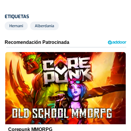
ETIQUETAS
Hernani
Alberdania
Corepunk MMORPG