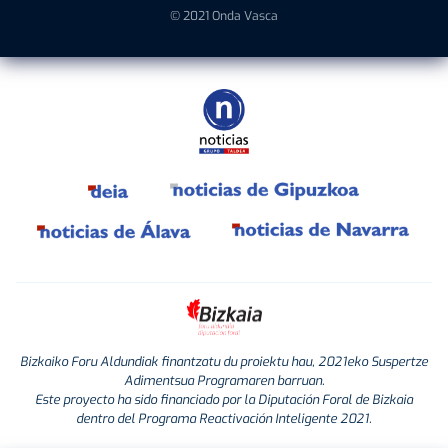
© 2021 Onda Vasca
Bizkaiko Foru Aldundiak finantzatu du proiektu hau, 2021eko Suspertze
Adimentsua Programaren barruan.
Este proyecto ha sido financiado por la Diputación Foral de Bizkaia
dentro del Programa Reactivación Inteligente 2021.