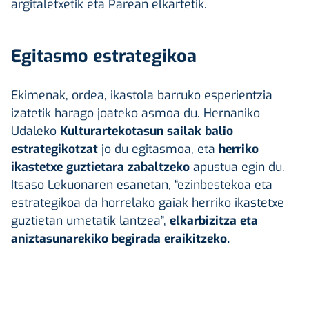
argitaletxetik eta Parean elkartetik.
Egitasmo estrategikoa
Ekimenak, ordea, ikastola barruko esperientzia
izatetik harago joateko asmoa du. Hernaniko
Udaleko
Kulturartekotasun sailak balio
estrategikotzat
jo du egitasmoa, eta
herriko
ikastetxe guztietara zabaltzeko
apustua egin du.
Itsaso Lekuonaren esanetan, “ezinbestekoa eta
estrategikoa da horrelako gaiak herriko ikastetxe
guztietan umetatik lantzea”,
elkarbizitza eta
aniztasunarekiko begirada eraikitzeko.