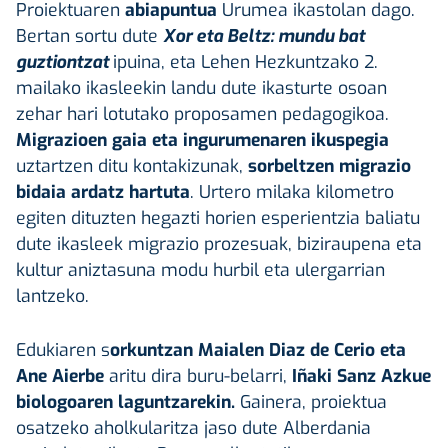
Proiektuaren
abiapuntua
Urumea ikastolan dago.
Bertan sortu dute
Xor eta Beltz: mundu bat
guztiontzat
ipuina, eta Lehen Hezkuntzako 2.
mailako ikasleekin landu dute ikasturte osoan
zehar hari lotutako proposamen pedagogikoa.
Migrazioen gaia eta ingurumenaren ikuspegia
uztartzen ditu kontakizunak,
sorbeltzen migrazio
bidaia ardatz hartuta
. Urtero milaka kilometro
egiten dituzten hegazti horien esperientzia baliatu
dute ikasleek migrazio prozesuak, biziraupena eta
kultur aniztasuna modu hurbil eta ulergarrian
lantzeko.
Edukiaren s
orkuntzan Maialen Diaz de Cerio eta
Ane Aierbe
aritu dira buru-belarri,
Iñaki Sanz Azkue
biologoaren laguntzarekin.
Gainera, proiektua
osatzeko aholkularitza jaso dute Alberdania