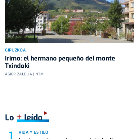
GIPUZKOA
Irimo: el hermano pequeño del monte
Txindoki
ASIER ZALDUA | NTM
+
Lo
leído
VIDA Y ESTILO