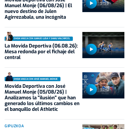
51:59
Manuel Monje (06/08/26) | El
nuevo destino de Julen
Agirrezabala, una incógnita
ONDA VASCA CON JUANJO LUSA Y SAMU VALCÁRCEL
La Movida Deportiva (06.08.26):
54:50
Mesa redonda por el fichaje del
central
ONDA VASCA CON JOSÉ MANUEL MONJE
Movida Deportiva con José
52:42
Manuel Monje (05/08/26) |
Analizamos la "ilusión" que han
generado los últimos cambios en
el banquillo del Athletic
GIPUZKOA