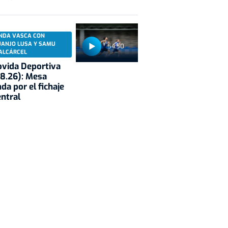
NDA VASCA CON
UANJO LUSA Y SAMU
54:50
ALCÁRCEL
vida Deportiva
8.26): Mesa
da por el fichaje
entral