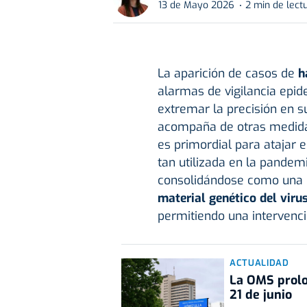
13 de Mayo 2026
2 min de lect
La aparición de casos de
h
alarmas de vigilancia epid
extremar la precisión en s
acompaña de otras medid
es primordial para atajar e
tan utilizada en la pandemi
consolidándose como una
material genético del viru
permitiendo una intervenci
ACTUALIDAD
La OMS prolo
21 de junio