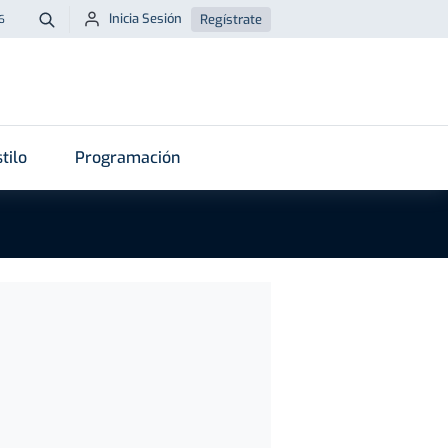
Inicia Sesión
Regístrate
6
Buscar
tilo
Programación