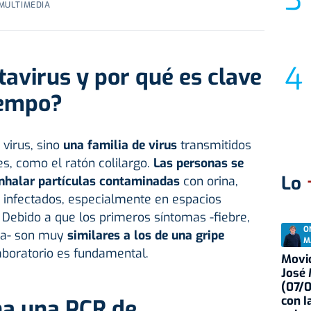
 MULTIMEDIA
tavirus y por qué es clave
iempo?
 virus, sino
una familia de virus
transmitidos
s, como el ratón colilargo.
Las personas se
Lo
inhalar partículas contaminadas
con orina,
 infectados, especialmente en espacios
 Debido a que los primeros síntomas -fiebre,
O
ga- son muy
similares a los de una gripe
M
laboratorio es fundamental.
Movid
José
(07/
con I
a una PCR de