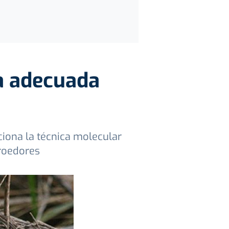
a adecuada
ciona la técnica molecular
 roedores