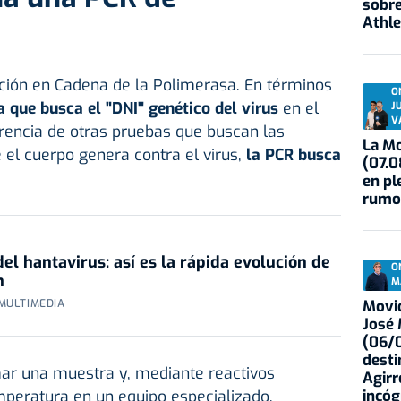
sobre
Athle
cción en Cadena de la Polimerasa. En términos
O
a que busca el "DNI" genético del virus
en el
J
V
erencia de otras pruebas que buscan las
La Mo
 el cuerpo genera contra el virus,
la PCR busca
(07.0
en pl
rumo
l hantavirus: así es la rápida evolución de
O
n
M
Movid
 MULTIMEDIA
José
(06/0
desti
mar una muestra y, mediante reactivos
Agirr
peratura en un equipo especializado,
incóg