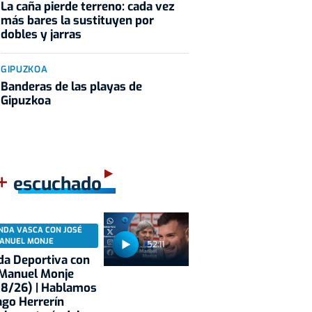
La caña pierde terreno: cada vez
más bares la sustituyen por
dobles y jarras
GIPUZKOA
Banderas de las playas de
Gipuzkoa
+
escuchado
NDA VASCA CON JOSÉ
ANUEL MONJE
52:11
a Deportiva con
 Manuel Monje
08/26) | Hablamos
ago Herrerín