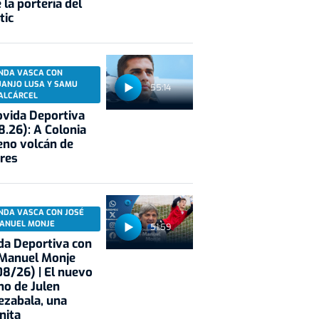
 la portería del
tic
NDA VASCA CON
UANJO LUSA Y SAMU
55:14
ALCÁRCEL
vida Deportiva
8.26): A Colonia
eno volcán de
res
NDA VASCA CON JOSÉ
ANUEL MONJE
51:59
a Deportiva con
 Manuel Monje
8/26) | El nuevo
no de Julen
ezabala, una
nita