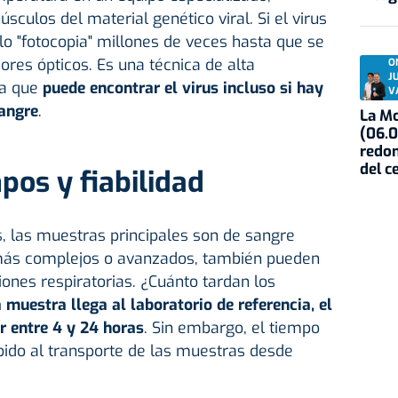
culos del material genético viral. Si el virus
lo "fotocopia" millones de veces hasta que se
ores ópticos. Es una técnica de alta
O
J
ica que
puede encontrar el virus incluso si hay
V
angre
.
La Mo
(06.0
redon
del c
pos y fiabilidad
s, las muestras principales son de sangre
 más complejos o avanzados, también pueden
iones respiratorias. ¿Cuánto tardan los
muestra llega al laboratorio de referencia, el
r entre 4 y 24 horas
. Sin embargo, el tiempo
bido al transporte de las muestras desde