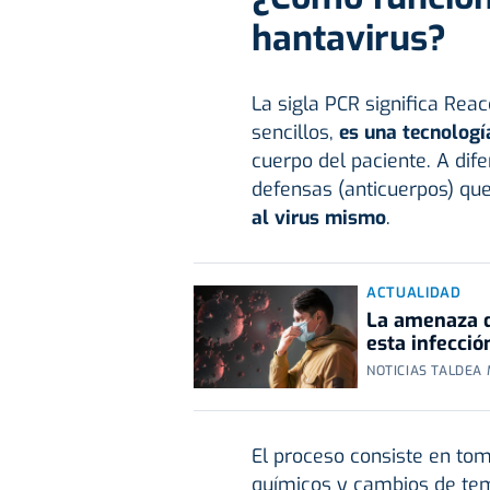
hantavirus?
La sigla PCR significa Rea
sencillos,
es una tecnologí
cuerpo del paciente. A dif
defensas (anticuerpos) que
al virus mismo
.
ACTUALIDAD
La amenaza de
esta infecció
NOTICIAS TALDEA
El proceso consiste en to
químicos y cambios de tem