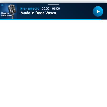
00:00 - 06:00
EN DIRECTO
+
Lo
leído
Made in Onda Vasca
ACTUALIDAD
Hallan muerto a un recién nacido en un armario
después de que su madre ingresara en el
hospital por una hemorragia
VIDA Y ESTILO
Prohibido el plátano para personas que toman
estos medicamentos
VIDA Y ESTILO
¿Delfines que violan humanos, mito o realidad?
BIZKAIA
Dos motoristas heridos en dos accidentes en
Ibarrangelu y Leioa