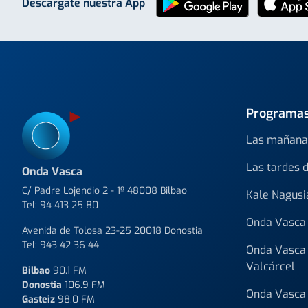
Descárgate nuestra App
Programa
Las mañana
Las tardes 
Onda Vasca
C/ Padre Lojendio 2 - 1º 48008 Bilbao
Kale Nagusi
Tel:
94 413 25 80
Onda Vasca 
Avenida de Tolosa 23-25 20018 Donostia
Tel:
943 42 36 44
Onda Vasca 
Valcárcel
Bilbao
90.1 FM
Donostia
106.9 FM
Onda Vasca 
Gasteiz
98.0 FM