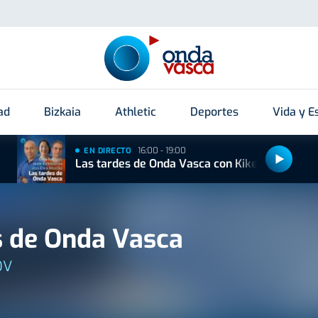
ad
Bizkaia
Athletic
Deportes
Vida y Es
16:00 - 19:00
EN DIRECTO
Las tardes de Onda Vasca con Kike Alonso
 de Onda Vasca
OV