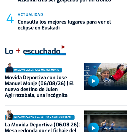
ACTUALIDAD
Consulta los mejores lugares para ver el
eclipse en Euskadi
+
Lo
escuchado
ONDA VASCA CON JOSÉ MANUEL MONJE
Movida Deportiva con José
51:59
Manuel Monje (06/08/26) | El
nuevo destino de Julen
Agirrezabala, una incógnita
ONDA VASCA CON JUANJO LUSA Y SAMU VALCÁRCEL
La Movida Deportiva (06.08.26):
54:50
Mesa redonda por el fichaje del