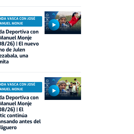
NDA VASCA CON JOSÉ
ANUEL MONJE
51:59
a Deportiva con
 Manuel Monje
8/26) | El nuevo
no de Julen
ezabala, una
nita
NDA VASCA CON JOSÉ
ANUEL MONJE
rania
Greenpeace
Guerra de Ucrania
52:38
a Deportiva con
 Manuel Monje
8/26) | El
tic continúa
nsando antes del
 liguero