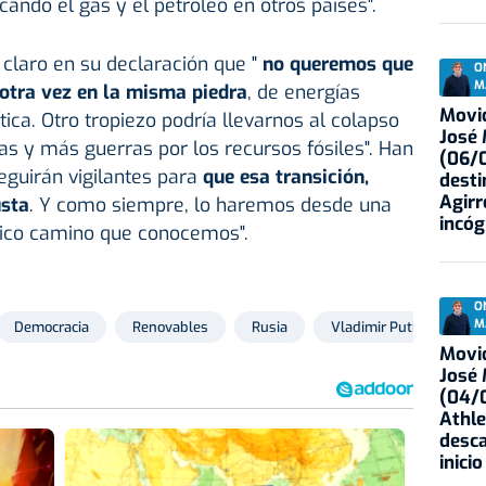
ando el gas y el petróleo en otros países".
 claro en su declaración que "
no queremos que
O
M
 otra vez en la misma piedra
, de energías
Movid
ítica. Otro tropiezo podría llevarnos al colapso
José
as y más guerras por los recursos fósiles". Han
(06/0
eguirán vigilantes para
que esa transición,
desti
Agirr
usta
. Y como siempre, lo haremos desde una
incóg
único camino que conocemos".
O
M
Democracia
Renovables
Rusia
Vladimir Putin
Uc
Movid
José
(04/0
Athle
desca
inicio