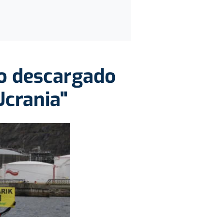
so descargado
Ucrania"