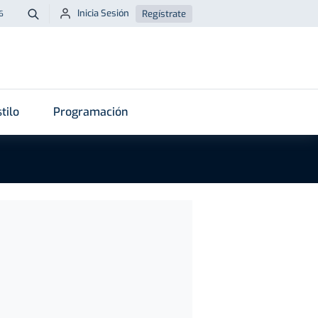
Inicia Sesión
Regístrate
6
Buscar
tilo
Programación