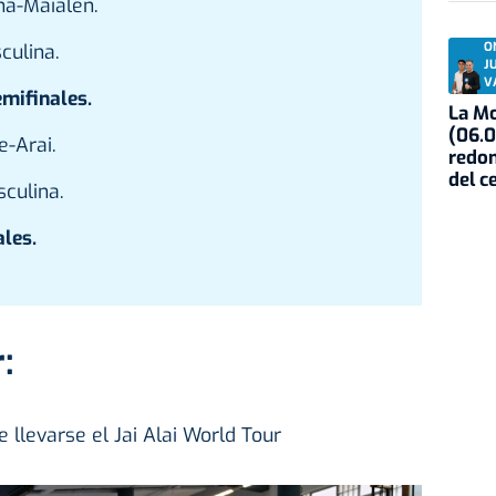
na-Maialen.
culina.
O
J
V
emifinales.
La Mo
(06.0
e-Arai.
redon
del c
culina.
ales.
:
 llevarse el Jai Alai World Tour