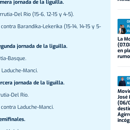
mera jornada de la liguilla.
utia-Del Río (15-6, 12-15 y 4-5).
O
 contra Barandika-Lekerika (15-14, 14-15 y 5-
J
V
La Mo
(07.0
gunda jornada de la liguilla.
en pl
rumo
tia-Basque.
a Laduche-Manci.
O
rcera jornada de la liguilla.
M
Movid
utia-Del Río.
José
(06/0
a contra Laduche-Manci.
desti
Agirr
emifinales.
incóg