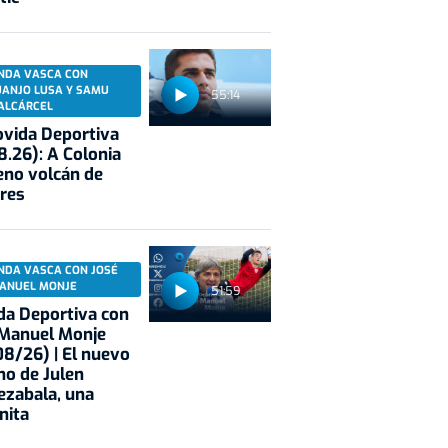
NDA VASCA CON
UANJO LUSA Y SAMU
55:14
ALCÁRCEL
vida Deportiva
8.26): A Colonia
eno volcán de
res
NDA VASCA CON JOSÉ
ANUEL MONJE
51:59
a Deportiva con
 Manuel Monje
8/26) | El nuevo
no de Julen
ezabala, una
nita