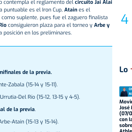
mo contempla el reglamento del
circuito
Jai Alai
a puntuable es el Iron Cup,
Atain
es el
como suplente, pues fue el zaguero finalista
Rio
consiguieron plaza para el torneo y
Arbe y
posición en los preliminares.
Lo
mifinales de la previa.
te-Zabala (15-14 y 15-11).
O
M
rrutia-Del Río (15-12, 13-15 y 4-5).
Movid
José
nal de la previa
.
(07/
con I
rbe-Atain (15-13 y 15-14).
sobre
Athle