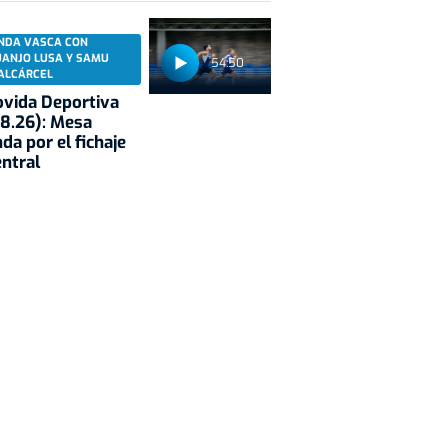
NDA VASCA CON
UANJO LUSA Y SAMU
54:50
ALCÁRCEL
vida Deportiva
8.26): Mesa
da por el fichaje
entral