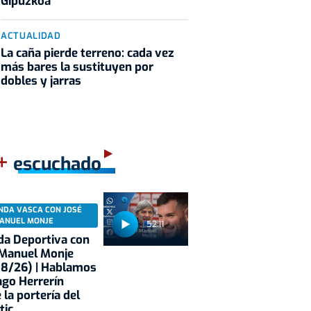
Gipuzkoa
ACTUALIDAD
La caña pierde terreno: cada vez
más bares la sustituyen por
dobles y jarras
+
escuchado
NDA VASCA CON JOSÉ
ANUEL MONJE
52:11
a Deportiva con
 Manuel Monje
08/26) | Hablamos
ago Herrerín
 la portería del
tic