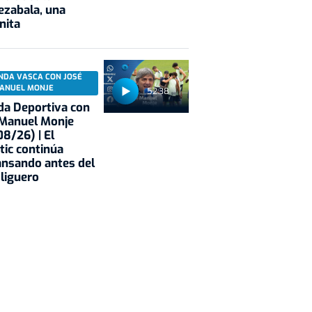
ezabala, una
nita
NDA VASCA CON JOSÉ
ANUEL MONJE
52:38
a Deportiva con
 Manuel Monje
8/26) | El
tic continúa
nsando antes del
 liguero