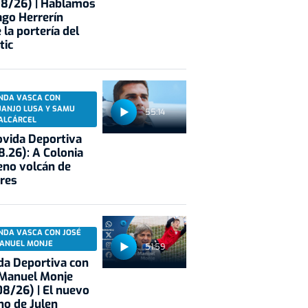
08/26) | Hablamos
ago Herrerín
 la portería del
tic
NDA VASCA CON
UANJO LUSA Y SAMU
55:14
ALCÁRCEL
vida Deportiva
8.26): A Colonia
eno volcán de
res
NDA VASCA CON JOSÉ
ANUEL MONJE
51:59
a Deportiva con
 Manuel Monje
8/26) | El nuevo
no de Julen