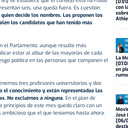
ley se establece que el consejo está formado
(07/
con I
presentan seis, una queda fuera. Es cuestión
sobre
quien decide los nombres. Los proponen los
Athle
alen los candidatos que han tenido más
O
en el Parlamento, aunque resulte más
J
V
icar estar al albur de las mayorías de cada
La Mo
sgo político en las personas que componen el
(07.0
en pl
rumo
enemos tres profesores universitarios y dos
o el conocimiento y están representadas las
O
mas. No excluimos a ninguna
. En el plan de
M
 principios de este mes quedó claro con un
Movid
 ambicioso que el que teníamos hasta ahora.
José
(06/0
desti