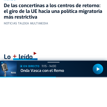
De las concertinas a los centros de retorno:
el giro de la UE hacia una política migratoria
más restrictiva
NOTICIAS TALDEA MULTIMEDIA
+
Lo
leído
11:15 - 14:00
EN DIRECTO
ACTUALIDAD
Onda Vasca con el Remo
Hallan muerto a un recién nacido en un armario
después de que su madre ingresara en el
hospital por una hemorragia
VIDA Y ESTILO
¿Los huevos tienen el mismo efecto que el
Ozempic? Boticaria García lo aclara