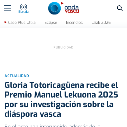
Bus
Bizkaia
Caso Plus Ultra
Eclipse
Incendios
Jaiak 2026
ACTUALIDAD
Gloria Totoricagüena recibe el
Premio Manuel Lekuona 2025
por su investigación sobre la
diáspora vasca
En el acto han intervenido, además de la