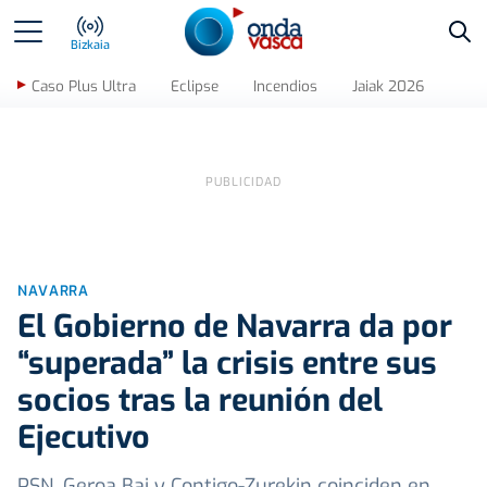
Bus
Bizkaia
Caso Plus Ultra
Eclipse
Incendios
Jaiak 2026
NAVARRA
El Gobierno de Navarra da por
“superada” la crisis entre sus
socios tras la reunión del
Ejecutivo
PSN, Geroa Bai y Contigo-Zurekin coinciden en