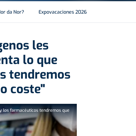
or da Nor?
Expovacaciones 2026
genos les
enta lo que
os tendremos
o coste"
o y los farmacéuticos tendremos que