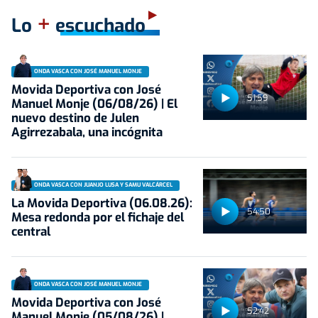
+
Lo
escuchado
ONDA VASCA CON JOSÉ MANUEL MONJE
Movida Deportiva con José
51:59
Manuel Monje (06/08/26) | El
nuevo destino de Julen
Agirrezabala, una incógnita
ONDA VASCA CON JUANJO LUSA Y SAMU VALCÁRCEL
La Movida Deportiva (06.08.26):
54:50
Mesa redonda por el fichaje del
central
ONDA VASCA CON JOSÉ MANUEL MONJE
Movida Deportiva con José
52:42
Manuel Monje (05/08/26) |