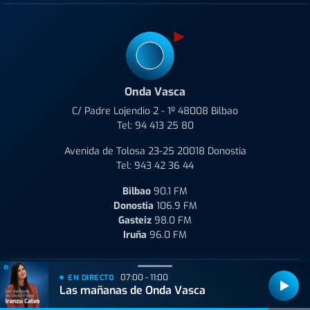
Onda Vasca
C/ Padre Lojendio 2 - 1º 48008 Bilbao
Tel:
94 413 25 80
Avenida de Tolosa 23-25 20018 Donostia
Tel:
943 42 36 44
Bilbao
90.1 FM
Donostia
106.9 FM
Gasteiz
98.0 FM
Iruña
96.0 FM
07:00 - 11:00
EN DIRECTO
Las mañanas de Onda Vasca
Quiénes Somos
Aviso Legal
Política de Privacidad