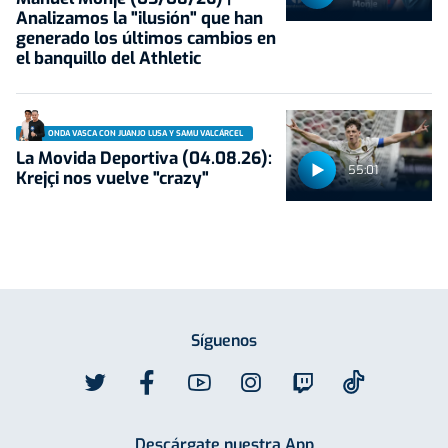
Analizamos la "ilusión" que han
generado los últimos cambios en
el banquillo del Athletic
ONDA VASCA CON JUANJO LUSA Y SAMU VALCÁRCEL
La Movida Deportiva (04.08.26):
55:01
Krejçi nos vuelve "crazy"
Síguenos
Descárgate nuestra App