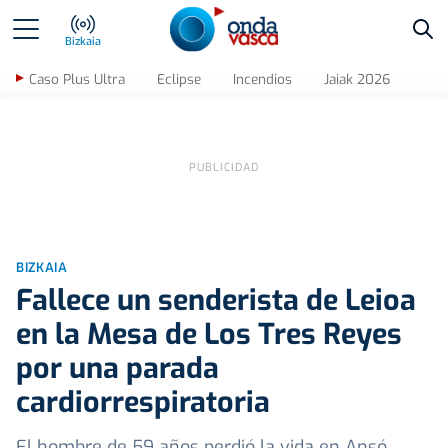
Bus
Bizkaia
Caso Plus Ultra
Eclipse
Incendios
Jaiak 2026
BIZKAIA
Fallece un senderista de Leioa
en la Mesa de Los Tres Reyes
por una parada
cardiorrespiratoria
El hombre de 59 años perdió la vida en Ansó,