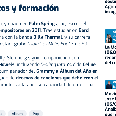
desti
os y formación
Agirr
incóg
ia, y criado en
Palm Springs
, ingresó en el
ompositores en 2011
. Tras estudiar en
Bard
O
J
ra con la banda
Billy Thermal
, y su carrera
V
dstadt grabó
"How Do I Make You"
en 1980.
La Mo
(06.0
redon
lly, Steinberg siguió componiendo con
del c
 Nowels
, incluyendo
"Falling Into You"
de
Celine
álbum ganador del
Grammy a Álbum del Año en
egado de
decenas de canciones que definieron el
O
caracterizadas por su capacidad de emocionar
M
Movid
José
(05/0
Anali
que h
a
Álbum
Pop