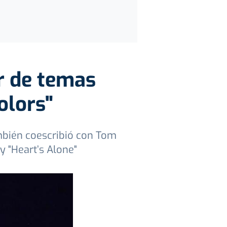
or de temas
olors"
mbién coescribió con Tom
 "Heart’s Alone"