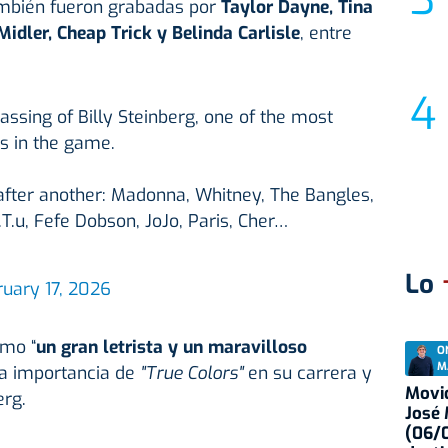
ambién fueron grabadas por
Taylor Dayne, Tina
Midler, Cheap Trick y Belinda Carlisle
, entre
assing of Billy Steinberg, one of the most
rs in the game.
after another: Madonna, Whitney, The Bangles,
.T.u, Fefe Dobson, JoJo, Paris, Cher…
Lo
ruary 17, 2026
omo “
un gran letrista y un maravilloso
O
M
la importancia de
"True Colors"
en su carrera y
Movid
erg.
José
(06/0