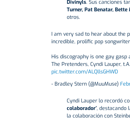
Divinyls
. Sus canciones t
Turner, Pat Benatar, Bette 
otros.
I am very sad to hear about the p
incredible, prolific pop songwrite
His discography is one gay gasp 
The Pretenders, Cyndi Lauper, t.A
pic.twitter.com/ALQllsGHWD
- Bradley Stern (@MuuMuse)
Feb
Cyndi Lauper lo recordó c
colaborador
”, destacando 
la colaboración con Steinb