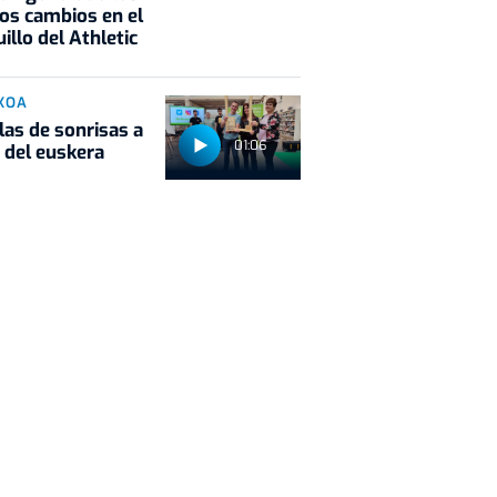
os cambios en el
illo del Athletic
KOA
las de sonrisas a
01:06
 del euskera