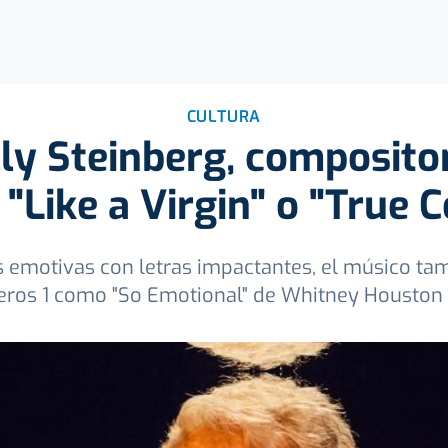
CULTURA
lly Steinberg, composit
"Like a Virgin" o "True C
s emotivas con letras impactantes, el músico ta
eros 1 como "So Emotional" de Whitney Houston y