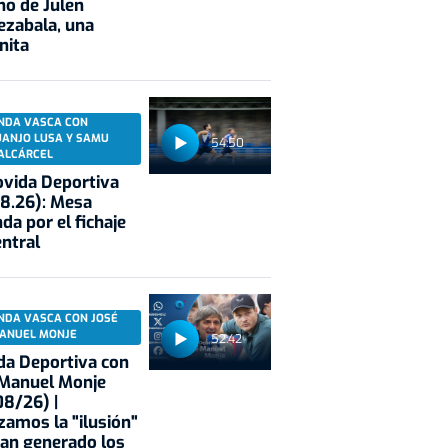
no de Julen
ezabala, una
nita
NDA VASCA CON
UANJO LUSA Y SAMU
54:50
ALCÁRCEL
vida Deportiva
8.26): Mesa
da por el fichaje
entral
NDA VASCA CON JOSÉ
ANUEL MONJE
52:42
a Deportiva con
 Manuel Monje
8/26) |
zamos la "ilusión"
an generado los