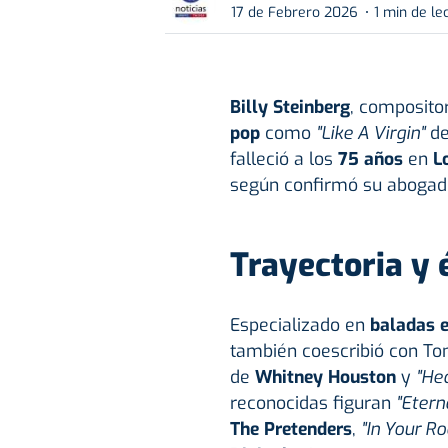
17 de Febrero 2026
1 min de le
Billy Steinberg
, composito
pop
como
"Like A Virgin"
d
falleció a los
75 años
en
L
según confirmó su aboga
Trayectoria y 
Especializado en
baladas 
también coescribió con To
de
Whitney Houston
y
"Hea
reconocidas figuran
"Etern
The Pretenders
,
"In Your R