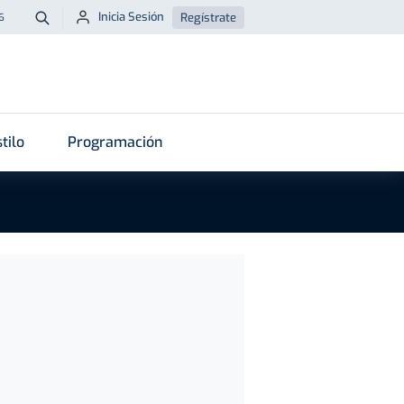
Inicia Sesión
Regístrate
6
Buscar
tilo
Programación