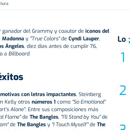
ctura
r ganador del Grammy y coautor de
iconos del
Lo
e
Madonna
y
"True Colors"
de
Cyndi Lauper
,
os Ángeles
, diez días antes de cumplir 76,
do a
Billboard
.
éxitos
emotivas con letras impactantes
, Steinberg
m Kelly otros
números 1
como
"So Emotional"
rt’s Alone"
. Entre sus composiciones más
al Flame"
de
The Bangles
,
"I’ll Stand by You"
de
oom"
de
The Bangles
y
"I Touch Myself"
de
The