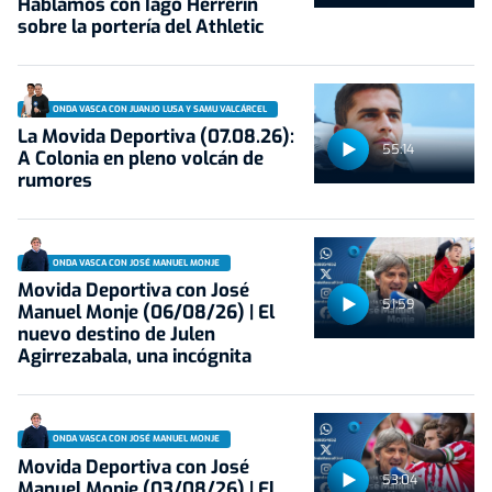
Hablamos con Iago Herrerín
sobre la portería del Athletic
ONDA VASCA CON JUANJO LUSA Y SAMU VALCÁRCEL
La Movida Deportiva (07.08.26):
55:14
A Colonia en pleno volcán de
rumores
ONDA VASCA CON JOSÉ MANUEL MONJE
Movida Deportiva con José
51:59
Manuel Monje (06/08/26) | El
nuevo destino de Julen
Agirrezabala, una incógnita
ONDA VASCA CON JOSÉ MANUEL MONJE
Movida Deportiva con José
53:04
Manuel Monje (03/08/26) | El