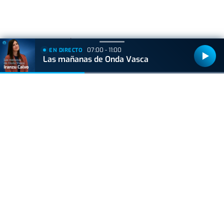
+
Lo
leído
07:00 - 11:00
EN DIRECTO
Las mañanas de Onda Vasca
GIPUZKOA
Muere un trabajador forestal de 44 años en
Azkoitia tras ser golpeado por un tronco
ACTUALIDAD
Hallan muerto a un recién nacido en un armario
después de que su madre ingresara en el
hospital por una hemorragia
GIPUZKOA
Irun tendrá varias afecciones de tráfico el fin de
semana debido a la Euskal Jira